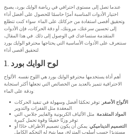
عندما تصل إلى مستوى احترافي في رياضة الوايك بورد، يصبح
اختيار الأدوات المناسبة أمرًا حاسمًا للحصول على أفضل أداء
وتحقيق أقصى استفادة من حركاتك على الماء. سواء كنت تتطلع
إلى تحسين سرعتك، مرونتك، أو دقة الحركات، فإن الأدوات
المتقدمة ستساعدك في الوصول إلى ذلك. في هذا المقال،
سنتعرف على الأدوات الأساسية التي يحتاجها محترفو الوايك بورد
لتحقيق أقصى أداء.
لوح الوايك بورد
1.
أهم أداة يستخدمها محترفو الوايك بورد هي اللوح نفسه. الألواح
الاحترافية تتميز بالعديد من الخصائص التي تجعلها أكثر استجابة
ودقة على الماء:
الألواح الأصغر
: توفر تحكمًا أفضل وسهولة في تنفيذ الحركات
المعقدة مثل القفزات والتدوير.
المواد المتقدمة
: مثل الألياف الكربونية والفايبر جلاس، التي
توفر وزنًا خفيفًا وقوة تحمل كبيرة.
التصميم الديناميكي
: يمكن أن يكون تصميم الأطراف حادًا أو
مستديرًا حسب أسلوب المتزلج، مما يتيح له التحكم الكامل