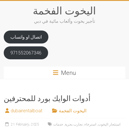
Skip
اليخوت الفخمة
to
content
تأجير يخوت وألعاب مائية في دبي
اتصال او واتساب
971552067346
Menu
أدوات الوايك بورد للمحترفين
اليخوت الفخمة
dubairentalboat
استئجار اليخوت
,
استرخاء
,
تجارب بحرية
,
خدمات
21 February، 2025