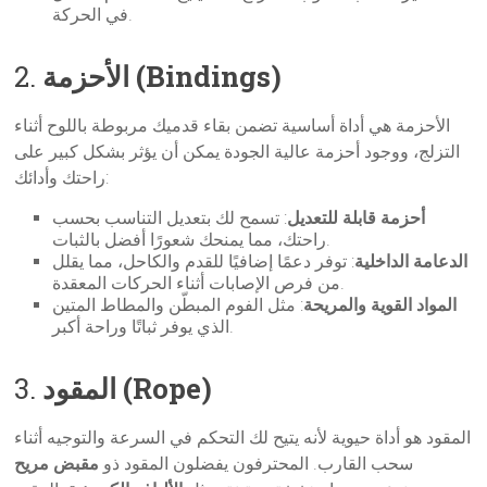
في الحركة.
الأحزمة (Bindings)
2.
الأحزمة هي أداة أساسية تضمن بقاء قدميك مربوطة باللوح أثناء
التزلج، ووجود أحزمة عالية الجودة يمكن أن يؤثر بشكل كبير على
راحتك وأدائك:
أحزمة قابلة للتعديل
: تسمح لك بتعديل التناسب بحسب
راحتك، مما يمنحك شعورًا أفضل بالثبات.
الدعامة الداخلية
: توفر دعمًا إضافيًا للقدم والكاحل، مما يقلل
من فرص الإصابات أثناء الحركات المعقدة.
المواد القوية والمريحة
: مثل الفوم المبطّن والمطاط المتين
الذي يوفر ثباتًا وراحة أكبر.
المقود (Rope)
3.
المقود هو أداة حيوية لأنه يتيح لك التحكم في السرعة والتوجيه أثناء
سحب القارب. المحترفون يفضلون المقود ذو
مقبض مريح