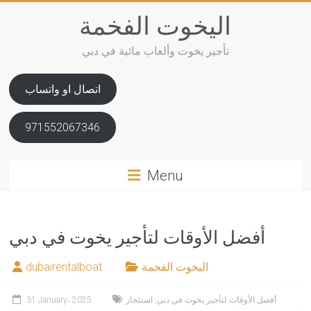
Skip
اليخوت الفخمة
to
content
تأجير يخوت وألعاب مائية في دبي
اتصال او واتساب
971552067346
Menu
أفضل الأوقات لتأجير يخوت في دبي
اليخوت الفخمة
dubairentalboat
أفضل الأوقات لتأجير يخوت في دبي
,
استئجار
31 January، 2025