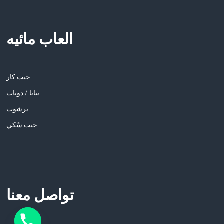
العاب مائيه
جيت كار
بنانا / دونات
برشوت
جيت سْكي
تواصل معنا