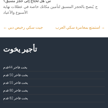
س: هل تحتاج إلى حجز مسبق؟
ج: يُنصح بالحجز المسبق لتأمين مكانك خاصة في عطلات نهاية
الأسبوع والأعياد.
→
استمتع بمغامرة سكي العرب
جيت سكي رخيص دبي
←
تأجير يخوت
يخت فاخر 44قدم
يخت فاخر 50 قدم
يخت فاخر 55 قدم
يخت فاخر 80 قدم
يخت فاخر 82 قدم