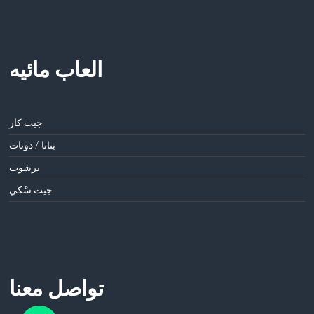
العاب مائيه
جيت كار
بنانا / دونات
برشوت
جيت سْكي
تواصل معنا