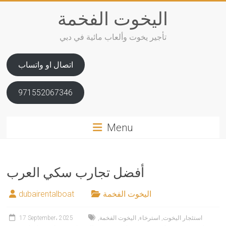
Skip
اليخوت الفخمة
to
content
تأجير يخوت وألعاب مائية في دبي
اتصال او واتساب
971552067346
Menu
أفضل تجارب سكي العرب
اليخوت الفخمة
dubairentalboat
استئجار اليخوت
,
استرخاء
,
اليخوت الفخمة
,
17 September، 2025