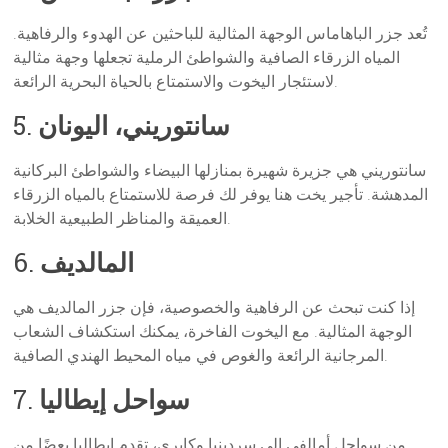
تُعد جزر الباهاماس الوجهة المثالية للباحثين عن الهدوء والرفاهية.
المياه الزرقاء الصافية والشواطئ الرملية تجعلها وجهة مثالية
لاستئجار اليخوت والاستمتاع بالحياة البحرية الرائعة.
سانتوريني، اليونان
5.
سانتوريني هي جزيرة شهيرة بمنازلها البيضاء والشواطئ البركانية
المدهشة. تأجير يخت هنا يوفر لك فرصة للاستمتاع بالمياه الزرقاء
العميقة والمناظر الطبيعية الخلابة.
المالديف
6.
إذا كنت تبحث عن الرفاهية والخصوصية، فإن جزر المالديف هي
الوجهة المثالية. مع اليخوت الفاخرة، يمكنك استكشاف الشعاب
المرجانية الرائعة والغوص في مياه المحيط الهندي الصافية.
سواحل إيطاليا
7.
من سواحل أمالفي إلى سردينيا وكابري، تقدم إيطاليا بعضًا من