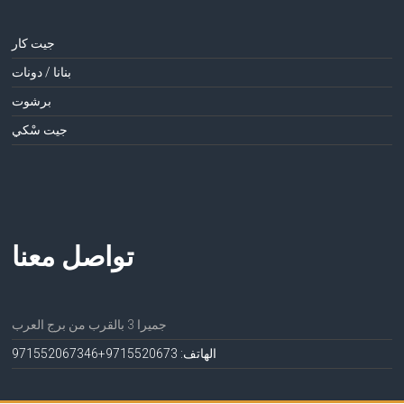
جيت كار
بنانا / دونات
برشوت
جيت سْكي
تواصل معنا
جميرا 3 بالقرب من برج العرب
الهاتف: 971552067
3+971552067346