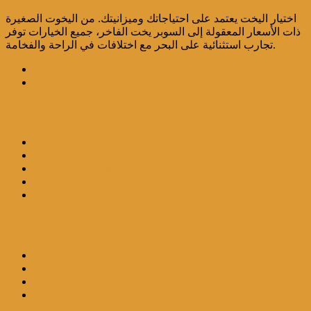
اختيار اليخت يعتمد على احتياجاتك وميزانيتك. من اليخوت الصغيرة
ذات الأسعار المعقولة إلى السوبر يخت الفاخر، جميع الخيارات توفر
تجارب استثنائية على البحر مع اختلافات في الراحة والفخامة.
دليل شامل لأنواع اليخوت وأسعارها في السوق
←
→
تعرّف على أنواع اليخوت الفاخرة وأسعارها في دبي
تأجير يخوت
يخت فاخر 44قدم
يخت فاخر 50 قدم
يخت فاخر 55 قدم
يخت فاخر 80 قدم
يخت فاخر 82 قدم
العاب مائيه
جيت كار
بنانا / دونات
برشوت
جيت سْكي