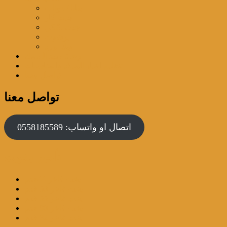
بنانا / دونات
جيت كار
جيت سْكي
برشوت
ويك بورد
رحلة صيد السمك
تنظيم اعياد الميلاد والمناسبات
تواصل معنا
تواصل معنا
اتصال او واتساب: 0558185589
تأجير يخوت
يخت فاخر 44قدم
يخت فاخر 50 قدم
يخت فاخر 55 قدم
يخت فاخر 80 قدم
يخت فاخر 82 قدم