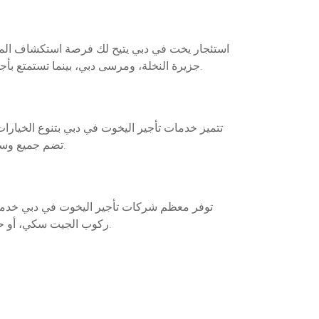
استئجار يخت في دبي يتيح لك فرصة استكشاف المناظ
جزيرة النخلة، ومرسى دبي، بينما تستمتع بأجواء البحر المنعشة. سواء كنت تخطط لرحلة خاصة مع الأصدقاء أو احتفال عائلي، يوفر استئجار يخت تجربة حصرية ومميزة.
تتميز خدمات تأجير اليخوت في دبي بتنوع الخيارات 
تضم جميع وسائل الراحة. معظم اليخوت مجهزة بمرافق حديثة تشمل غرف نوم، مطابخ، مناطق للجلوس، وأحيانًا حتى برك سباحة خاصة.
توفر معظم شركات تأجير اليخوت في دبي خدمات 
ركوب الجيت سكي، أو حتى الصيد. كما يمكن ترتيب جولات خاصة تأخذك إلى أماكن سياحية مميزة أو تنظيم حفلات خاصة تحت سماء دبي الساحرة.