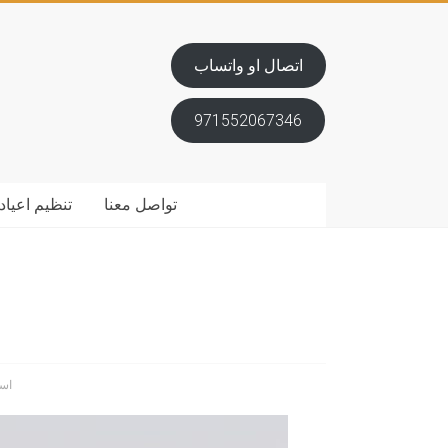
اتصال او واتساب
971552067346
تواصل معنا
تنظيم اعياد 
است