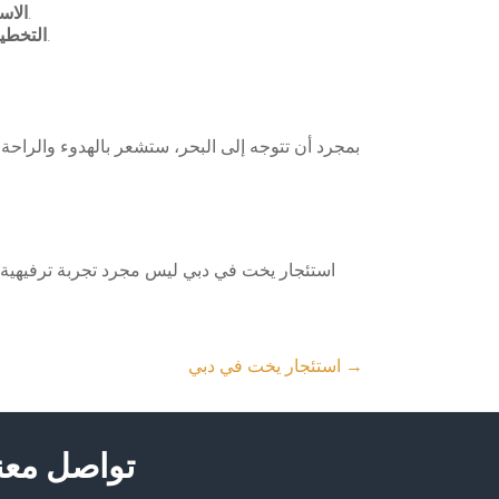
: تأكد من معرفة جميع الخدمات المتاحة، مثل الطعام والشراب، والتأكد من أنها تناسب احتياجاتك.
الاس
: ضع خطة مسبقة لمسار الرحلة، بما في ذلك الأماكن التي ترغب في زيارتها والنشاطات التي تود القيام بها.
التخطي
بمجرد أن تتوجه إلى البحر، ستشعر بالهدوء والراحة
استئجار يخت في دبي ليس مجرد تجربة ترفيهية،
→
استئجار يخت في دبي
تواصل معن