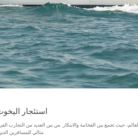
استئجار اليخوت
لعالم، حيث تجمع بين الفخامة والابتكار. من بين العديد من التجارب الفري
مثالي للمسافرين الذين يبحثون عن ترفيه لا يُنسى على مياه الخليج العربي.