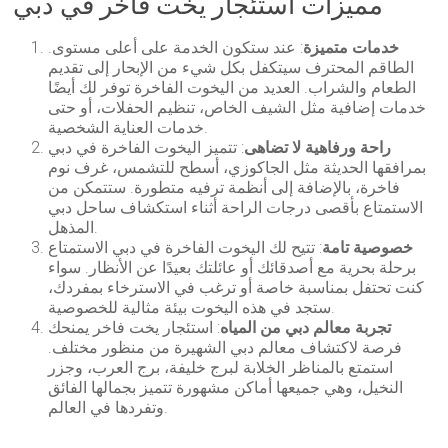
مميزات استئجار يخت فاخر في دبي
خدمات متميزة
: عند ستكون الخدمة على أعلى مستوى.
الطاقم المحترف سيتكفل بكل شيء من الإبحار إلى تقديم
الطعام والشراب. العديد من اليخوت الفاخرة توفر لك أيضًا
خدمات إضافية مثل الشيف الخاص، تنظيم الحفلات، أو حتى
خدمات العناية الشخصية.
راحة ورفاهية لا تضاهى
: تتميز اليخوت الفاخرة في دبي
بمرافقها الحديثة مثل الجاكوزي، أسطح للتشمس، غرف نوم
فاخرة، بالإضافة إلى أنظمة ترفيه متطورة. ستتمكن من
الاستمتاع بأقصى درجات الراحة أثناء استكشاف ساحل دبي
المذهل.
خصوصية تامة
: تتيح لك اليخوت الفاخرة في دبي الاستمتاع
برحلة بحرية مع أصدقائك أو عائلتك بعيدًا عن الأنظار. سواء
كنت تحتفل بمناسبة خاصة أو ترغب في الاسترخاء بمفردك،
ستجد في هذه اليخوت بيئة مثالية للخصوصية.
تجربة معالم دبي من المياه
: استئجار يخت فاخر يمنحك
فرصة لاكتشاف معالم دبي الشهيرة من منظور مختلف.
استمتع بالمناظر الخلابة لبرج خليفة، برج العرب، وجزر
النخيل، وهي جميعها أماكن مشهورة تتميز بجمالها الفائق
وتفردها في العالم.