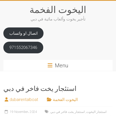
Skip
اليخوت الفخمة
to
content
تأجير يخوت وألعاب مائية في دبي
اتصال او واتساب
971552067346
Menu
استئجار يخت فاخر في دبي
اليخوت الفخمة
dubairentalboat
استئجار اليخوت
,
استئجار يخت فاخر في دبي
,
19 November، 2024