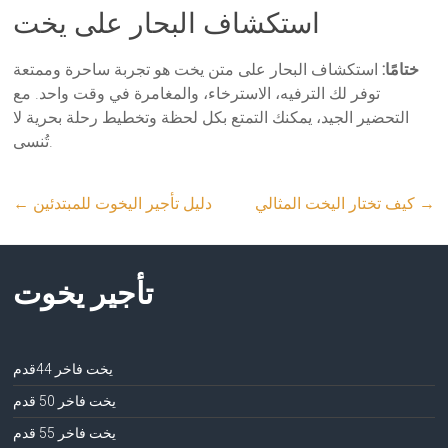
استكشاف البحار على يخت
ختامًا:
استكشاف البحار على متن يخت هو تجربة ساحرة وممتعة
توفر لك الترفيه، الاسترخاء، والمغامرة في وقت واحد. مع
التحضير الجيد، يمكنك التمتع بكل لحظة وتخطيط رحلة بحرية لا
تُنسى.
→
كيف تختار اليخت المثالي
دليل تأجير اليخوت للمبتدئين
←
تأجير يخوت
يخت فاخر 44قدم
يخت فاخر 50 قدم
يخت فاخر 55 قدم