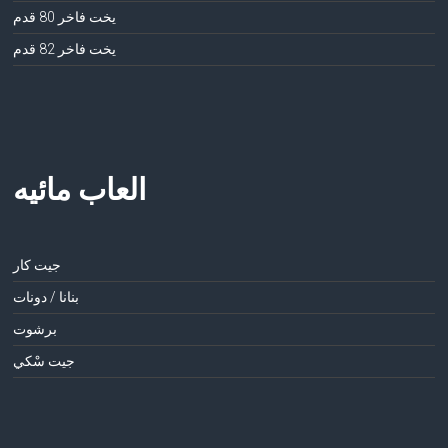
يخت فاخر 80 قدم
يخت فاخر 82 قدم
العاب مائيه
جيت كار
بنانا / دونات
برشوت
جيت سْكي