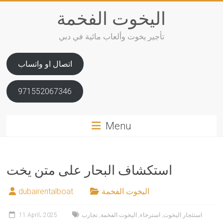
Skip
اليخوت الفخمة
to
content
تأجير يخوت وألعاب مائية في دبي
اتصال او واتساب
971552067346
Menu
استكشاف البحار على متن يخت
اليخوت الفخمة
dubairentalboat
استئجار اليخوت
,
استرخاء
,
اليخوت الفخمة
,
تجارب
11 April، 2025