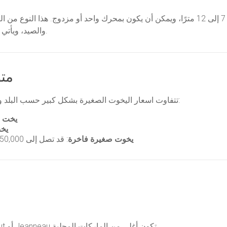
اليخت الصغير عادة ما يكون بطول يتراوح بين 7 إلى 12 مترًا، ويمكن أن يكون بمحرك واحد أ
والصيد، ويأتي بتجهيزات متوسطة مقارنة باليخوت الفاخرة الكبيرة.
مت
تتفاوت اسعار اليخوت الصغيرة بشكل كبير حسب البلد والمواصفات. لكن يمكن تقديم نظرة تقريبية للأسعار:
يخت 
يخ
يخوت صغيرة فاخرة
: قد تصل إلى 250,000 دولار وأكثر إذا كانت مزودة بتقنيات متطورة
: الماركات العالمية مثل Azimut أو Jeanneau تكون أغلى من الماركات المحلية.