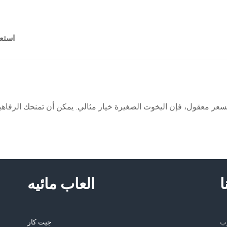
استع
ا
العاب مائيه
جيت كار