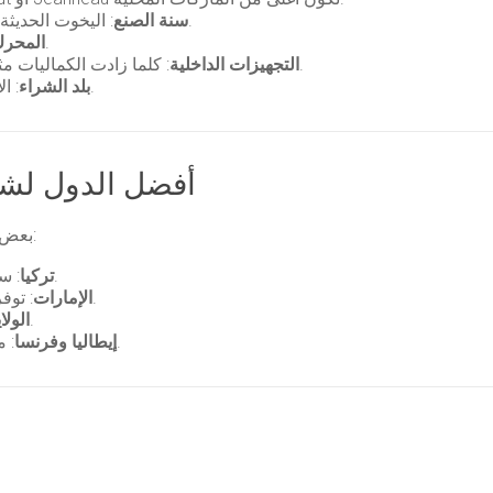
: اليخوت الحديثة أغلى من القديمة بسبب التكنولوجيا والتصميم.
سنة الصنع
: نوع وحجم المحرك له تأثير كبير على السعر.
المحر
: كلما زادت الكماليات مثل نظام التكييف أو معدات الملاحة، زاد السعر.
التجهيزات الداخلية
: الأسعار تختلف حسب البلد والضرائب والجمارك.
بلد الشراء
أفضل الدول لش
بعض الدول تقدم خيارات منافسة لليخوت الصغيرة، منها:
: سوق قوي مع أسعار معقولة وجودة تصنيع جيدة.
تركيا
: توفر يخوت مستعملة بأسعار جذابة خاصة في دبي.
الإمارات
: تنوع كبير في الموديلات والأسعار.
الولا
: معروفة بجودة الصناعة لكن الأسعار أعلى قليلاً.
إيطاليا وفرنسا