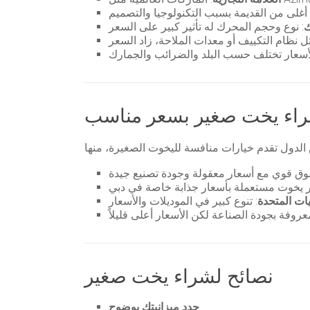
ك
راء يخت صغير بسعر مناسب
يات المتحدة
نصائح لشراء يخت صغير
حدد ميزانيتك بوضوح