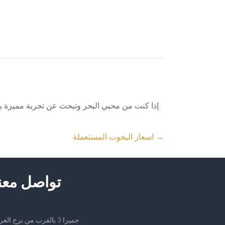
إذا كنت من محبي البحر وتبحث عن تجربة مميزة بسعر معقول، فإن اليخوت الصغيرة خيار مثالي. يمكن أن تمنحك الرفاهية والاسترخاء دون الحاجة إلى استثمار مبالغ ضخمة.
→
اسعار اليخوت المستعملة
تواصل معن
جميرا 3 بالقرب من برج العرب