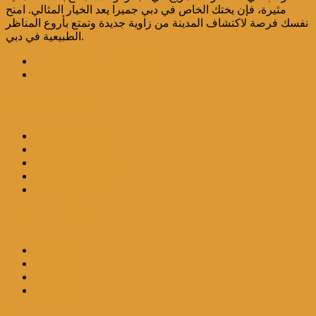
مثيرة، فإن يختك الخاص في دبي جميرا يعد الخيار المثالي. امنح
نفسك فرصة لاكتشاف المدينة من زاوية جديدة وتمتع بأروع المناظر
الطبيعية في دبي.
دليلك الكامل لتأجير يخوت
←
→
استأجر يخت في دبي جميرا
تأجير يخوت
يخت فاخر 44قدم
يخت فاخر 50 قدم
يخت فاخر 55 قدم
يخت فاخر 80 قدم
يخت فاخر 82 قدم
العاب مائيه
جيت كار
بنانا / دونات
برشوت
جيت سْكي