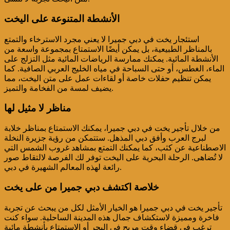
الأنشطة المتنوعة على اليخت
استئجار يخت في دبي جميرا لا يعني مجرد الاسترخاء والتمتع
بالمناظر الطبيعية، بل يمكن أيضًا الاستمتاع بمجموعة واسعة من
الأنشطة المائية. يمكنك ممارسة الرياضات المائية مثل التزلج على
الماء، الغطس، أو حتى السباحة في مياه الخليج العربي الصافية. كما
يمكن تنظيم حفلات خاصة أو لقاءات عمل على متن اليخت، مما
يضيف لمسة من الفخامة والتميز.
مناظر لا مثيل لها
من خلال تأجير يخت في دبي جميرا، يمكنك الاستمتاع بمناظر خلابة
لبرج العرب وأفق دبي المذهل. ستتمكن من رؤية جزيرة النخلة
الاصطناعية عن كثب، كما يمكنك التمتع بمشاهد غروب الشمس التي
لا تُضاهى. الرحلة البحرية على اليخت توفر لك الفرصة لالتقاط صور
رائعة لهذه المعالم الشهيرة في دبي.
خلاصة
اكتشف دبي جميرا من على يخت
تأجير يخت في دبي جميرا هو الخيار الأمثل لكل من يبحث عن تجربة
فاخرة ومميزة لاستكشاف جمال هذه المدينة الساحلية. سواء كنت
ترغب في قضاء وقت مريح في البحر أو الاستمتاع بأنشطة مائية