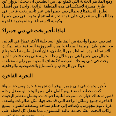
ومع المناظر الخلابة التي تتمتع بها، من الطبيعي أن يبحث الزوار عن
طرق مميزة لاستكشاف هذه المنطقة الرائعة. واحدة من أفضل
الطرق للاستمتاع بجمال دبي جميرا هي عبر تأجير يخت فاخر. في
هذا المقال، سنتعرف على فوائد تجربة استئجار يخوت في دبي جميرا
وكيفية الاستمتاع برحلة بحرية فاخرة.
لماذا تأجير يخت في دبي جميرا؟
تعد دبي جميرا واحدة من المناطق الساحلية الأكثر تميزًا في العالم،
مع الشواطئ الرملية البيضاء والمياه الفيروزية الصافية. بينما يمكنك
الاستمتاع بهذه المناظر من الشاطئ، فإن أفضل طريقة للاستمتاع
بجمال دبي جميرا هي من خلال رحلة بحرية على يخت فاخر. تأجير
يخت في دبي يمنحك الفرصة لاكتشاف المدينة من زاوية مختلفة،
بعيدًا عن الزحام، والاستمتاع بالخصوصية والرفاهية.
التجربة الفاخرة
تأجير يخوت في دبي جميرا يوفر لك تجربة فاخرة ومريحة. سواء
كنت تخطط لقضاء يوم كامل على متن اليخت أو تفضل رحلة
قصيرة، هناك خيارات متنوعة لتلبية احتياجاتك. يشمل معظم اليخوت
الفاخرة جميع وسائل الراحة التي قد تحتاجها، مثل صالونات واسعة،
غرف نوم مجهزة، بالإضافة إلى حمام سباحة ومنطقة للشواء. يتمتع
ركاب اليخت أيضًا بخدمة عالية المستوى، مما يجعل كل لحظة على
متن اليخت تجربة لا تُنسى.