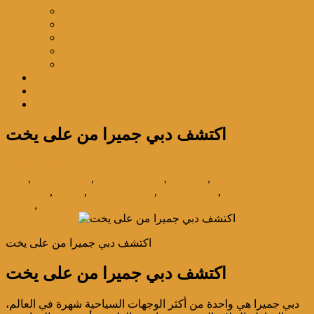
بنانا / دونات
جيت كار
جيت سْكي
برشوت
ويك بورد
رحلة صيد السمك
تنظيم اعياد الميلاد والمناسبات
تواصل معنا
اكتشف دبي جميرا من على يخت
11 March،
11 March، 2025
اليخوت الفخمة
dubairentalboat
استئجار اليخوت
,
استرخاء
,
اليخوت الفخمة
,
تجارب بحرية
,
2025
خدمات مخصصة
,
رحلات بحرية
,
عطلات فاخرة
,
فخامة
,
مغامرات
بحرية
,
يخوت
اكتشف دبي جميرا من على يخت
اكتشف دبي جميرا من على يخت
دبي جميرا هي واحدة من أكثر الوجهات السياحية شهرة في العالم،