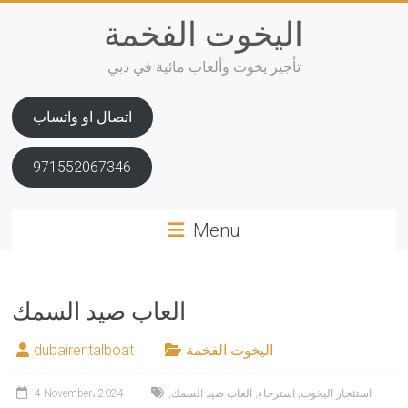
Skip
اليخوت الفخمة
to
content
تأجير يخوت وألعاب مائية في دبي
اتصال او واتساب
971552067346
Menu
العاب صيد السمك
اليخوت الفخمة
dubairentalboat
استئجار اليخوت
,
استرخاء
,
العاب صيد السمك
,
4 November، 2024