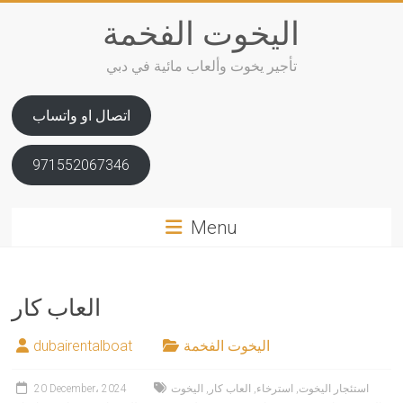
Skip
اليخوت الفخمة
to
content
تأجير يخوت وألعاب مائية في دبي
اتصال او واتساب
971552067346
Menu
العاب كار
اليخوت الفخمة
dubairentalboat
استئجار اليخوت
,
استرخاء
,
العاب كار
,
اليخوت
20 December، 2024