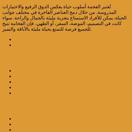
تُعتبر الفخمة أسلوب حياة يعكس الذوق الرفيع والاختيارات
المدروسة. من خلال دمج العناصر الفاخرة في مختلف جوانب
الحياة، يمكن للأفراد الاستمتاع بتجربة مليئة بالجمال والراحة. سواء
كانت في التصميم، الموضة، السفر، أو الطهي، فإن الفخامة تتيح
للجميع فرصة للتمتع بحياة مليئة بالأناقة والتميز.
العاب صيد السمك
←
→
اليخت دبي
تأجير يخوت
يخت فاخر 44قدم
يخت فاخر 50 قدم
يخت فاخر 55 قدم
يخت فاخر 80 قدم
يخت فاخر 82 قدم
العاب مائيه
جيت كار
بنانا / دونات
برشوت