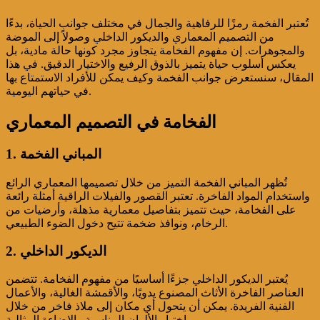
تُعتبر الفخمة رمزًا للرفاهية والجمال في مختلف جوانب الحياة، بدءًا
من التصميم المعماري والديكور الداخلي وصولاً إلى الموضة
والمجوهرات. إن مفهوم الفخامة يتجاوز مجرد كونها حالة مادية، بل
يعكس أسلوب حياة يتميز بالذوق الرفيع والاختيار الدقيق. في هذا
المقال، سنستعرض جوانب الفخمة وكيف يمكن للأفراد الاستمتاع بها
في حياتهم اليومية.
الفخامة في التصميم المعماري
1. المباني الفخمة
تُظهر المباني الفخمة التميز من خلال تصميمها المعماري الرائع
واستخدام المواد الفاخرة. تعتبر القصور والفيلات الراقية أمثلة رائعة
على الفخامة، حيث تتميز بتفاصيل معمارية مذهلة، وأرضيات من
الرخام، ونوافذ ضخمة تتيح دخول الضوء الطبيعي.
2. الديكور الداخلي
يُعتبر الديكور الداخلي جزءًا أساسيًا من مفهوم الفخامة. تتضمن
العناصر الفاخرة الأثاث المصنوع يدويًا، والأقمشة الغالية، والأعمال
الفنية الفريدة. يمكن أن يتحول أي مكان إلى ملاذ فاخر من خلال
اختيار الألوان المناسبة والإضاءة المثالية.