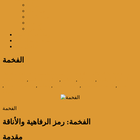
بنانا / دونات
جيت كار
جيت سْكي
برشوت
ويك بورد
رحلة صيد السمك
تنظيم اعياد الميلاد والمناسبات
تواصل معنا
الفخمة
4 November،
4 November، 2024
اليخوت الفخمة
dubairentalboat
استئجار اليخوت
,
استرخاء
,
الفخمة
,
اليخوت الفخمة
,
تجارب
2024
بحرية
,
خدمات مخصصة
,
رحلات بحرية
,
فخامة
,
مغامرات بحرية
,
يخوت
الفخمة
الفخمة: رمز الرفاهية والأناقة
مقدمة