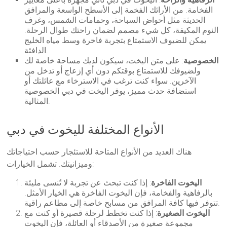
الفخامة. من الأرائك الفخمة إلى الأسطح الواسعة والمرافق
الحديثة مثل أحواض السباحة، وحمامات الشمس، وغرف
النوم المكيفة، كل شيء مصمم لضمان راحتك طوال الرحلة.
يمكن للضيوف الاستمتاع بتجربة فاخرة وسط مياه الخليج
الدافئة.
الخصوصية
: على متن اليخت، سيكون لديك مساحة خاصة لك
ولضيوفك للاستمتاع بوقتكم دون أي إزعاج أو تدخل من
الآخرين. سواء كنت ترغب في الاسترخاء مع عائلتك أو
استضافة حدث مميز، يوفر اليخت في دبي الخصوصية
المثالية.
الأنواع المختلفة لليخوت في دبي
هناك العديد من الأنواع المتاحة للاستئجار حسب احتياجاتك
وميزانيتك. تشمل الخيارات:
اليخوت الفاخرة
: إذا كنت تبحث عن تجربة لا تُنسى مليئة
بالرفاهية والفخامة، فإن اليخوت الفاخرة هي الخيار الأمثل.
تتوفر فيها كافة المرافق من مسابح خاصة إلى مطاعم راقية.
اليخوت الصغيرة
: إذا كنت تخطط لرحلة قصيرة أو كنت مع
مجموعة صغيرة من الأصدقاء أو العائلة، فإن اليخوت