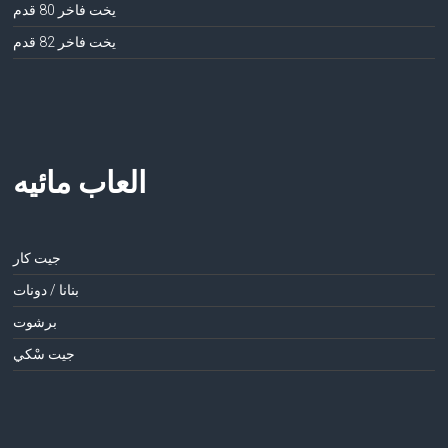
يخت فاخر 80 قدم
يخت فاخر 82 قدم
العاب مائيه
جيت كار
بنانا / دونات
برشوت
جيت سْكي