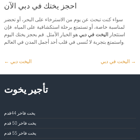
احجز يختك في دبي الآن
سواء كنت تبحث عن يوم من الاسترخاء على البحر، أو تحضر
لمناسبة خاصة، أو تستمتع برحلة استكشافية على المياه. فإن
استئجار
اليخت في دبي
هو الخيار الأمثل. قم بحجز يختك اليوم
واستمتع بتجربة لا تُنسى في قلب أحد أجمل المدن في العالم.
→
اليخت في دبي
اليخت دبي
←
تأجير يخوت
يخت فاخر 44قدم
يخت فاخر 50 قدم
يخت فاخر 55 قدم