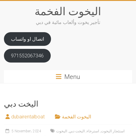
Skip
اليخوت الفخمة
to
content
تأجير يخوت وألعاب مائية في دبي
اتصال او واتساب
971552067346
Menu
اليخت دبي
اليخوت الفخمة
dubairentalboat
استئجار اليخوت
,
استرخاء
,
اليخت دبي
,
اليخوت
5 November، 2024