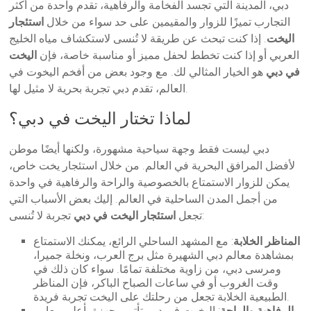
دبي، المدينة التي تجسد الفخامة والرفاهية، تقدم واحدة من أكثر
التجارب تميزًا للزوار والمقيمين على حد سواء من خلال
استئجار
اليخت
. إذا كنت تبحث عن طريقة لا تُنسى لاستكشاف مياه الخليج
العربي أو إذا كنت تخطط لحفل مميز أو مناسبة خاصة، فإن
اليخت
في دبي
هو الخيار المثالي لك. مع وجود بعض من أفخم اليخوت في
العالم، تقدم دبي تجربة بحرية لا مثيل لها.
لماذا تختار اليخت في دبي؟
دبي ليست فقط وجهة سياحية مشهورة، ولكنها أيضًا موطن
لأفضل المرافق البحرية في العالم. من خلال استئجار يخت خاص،
يمكن للزوار الاستمتاع بالخصوصية والراحة والرفاهية في واحدة
من أجمل المدن الساحلية في العالم. إليك بعض الأسباب التي
تجربة لا تُنسى:
تجعل
استئجار اليخت في دبي
المناظر الخلابة
: مع المشهد الساحلي الرائع، يمكنك الاستمتاع
بمشاهدة معالم دبي الشهيرة مثل برج العرب، ونخلة جميرا،
ومرسى دبي، من زاوية مختلفة تمامًا. سواء كان ذلك في
وقت الغروب أو في ساعات الصباح الباكر، فإن المناظر
الطبيعية الخلابة تجعل من رحلتك على اليخت تجربة فريدة.
الرفاهية والراحة
: اليخوت في دبي تأتي مجهزة بأعلى معايير