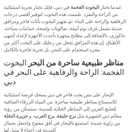
عندما تختار
اليخوت الفخمة
في دبي، فإنك تختار تجربة استثنائية
من الراحة والتفرد. صُممت هذه اليخوت لتوفير أقصى درجات
الرفاهية والراحة على الماء. تم تجهيز اليخوت بأثاث فاخر ومرافق
حديثة تشمل غرف نوم أنيقة، صالونات واسعة، حمامات سباحة،
جاكوزي، بالإضافة إلى مطابخ مجهزة بأحدث الأجهزة لإعداد أشهى
الأطباق. إن هذه المرافق تجعل من رحلتك على اليخت أكثر من
مجرد استجمام على البحر، بل تجربة فاخرة بالكامل.
مناظر طبيعية ساحرة من البحر
اليخوت
الفخمة: الراحة والرفاهية على البحر في
دبي
الإبحار على متن يخت فاخر في دبي يمنحك فرصة استثنائية
للاستمتاع بمناظر طبيعية ساحرة. من المياه الزرقاء الصافية
للخليج العربي إلى المناظر الخلابة للمدينة، ستتمكن من رؤية
معالم دبي الشهيرة مثل
برج خليفة
،
برج العرب
، و
جزيرة النخلة
من زاوية جديدة. استمتع بالإبحار في أفق مفتوح واحتفل بجمال
المدينة في أجواء لا مثيل لها.