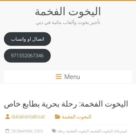
Skip
اليخوت الفخمة
to
content
تأجير يخوت وألعاب مائية في دبي
اتصال او واتساب
971552067346
Menu
اليخوت الفخمة: رحلة بحرية بطابع خاص
اليخوت الفخمة
dubairentalboat
استرخاء
,
اليخوت الفخمة
,
اليخوت الفخمة: رحلة
28 December، 2024