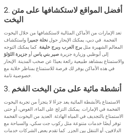
أفضل المواقع لاستكشافها على متن
2.
اليخت
تعد الإمارات من الأماكن المثالية لاستكشافها من خلال اليخوت
الفخمة. في دبي، يمكنك الإبحار حول
نخلة جميرا
واستكشاف
المعالم الشهيرة مثل
برج العرب
و
برج خليفة
. كما يمكنك التوجه
إلى أبوظبي وزيارة جزيرة
صير بني ياس
أو
جزيرة اللؤلؤ
والاستمتاع بمشاهد طبيعية رائعة بعيدًا عن صخب المدينة. الإبحار
في هذه الأماكن يوفر لك فرصة للاستمتاع بمناظر خلابة مع
خصوصية تامة.
أنشطة مائية على متن اليخت الفخم
3.
الاستمتاع بالأنشطة المائية يعد جزءًا لا يتجزأ من تجربة اليخوت
الفخمة في الإمارات. يمكنك التزلج على الماء، الغوص، أو حتى
الاستمتاع بالتجديف في المياه الهادئة. العديد من اليخوت الفخمة
توفر أيضًا خدمات متنوعة مثل ركوب جت سكي، والسباحة مع
الدلافين، أو التنقل بين الجزر. كما تقدم بعض الشركات خدمات