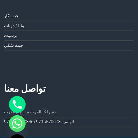
جيت كار
بنانا / دونات
برشوت
جيت سْكي
تواصل معنا
جميرا 3 بالقرب من برج العرب
الهاتف: 971552067
3+971552067346
ide chaty