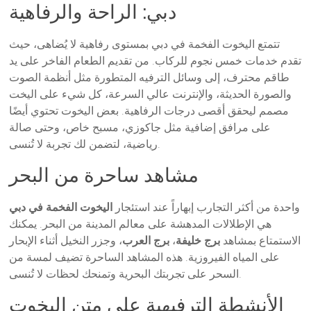
دبي: الراحة والرفاهية
تتمتع اليخوت الفخمة في دبي بمستوى رفاهية لا يُضاهى، حيث
تقدم خدمات خمس نجوم للركاب. من تقديم الطعام الفاخر على يد
طاقم محترف، إلى وسائل الترفيه المتطورة مثل أنظمة الصوت
والصورة الحديثة، والإنترنت عالي السرعة، كل شيء على اليخت
مصمم ليحقق أقصى درجات الرفاهية. بعض اليخوت تحتوي أيضًا
على مرافق إضافية مثل جاكوزي، مسبح خاص، وحتى صالة
رياضية، لتضمن لك تجربة لا تُنسى.
مشاهد ساحرة من البحر
واحدة من أكثر التجارب إبهاراً عند استئجار
اليخوت الفخمة في دبي
هي الإطلالات المدهشة على معالم المدينة من البحر. يمكنك
الاستمتاع بمشاهد
برج خليفة
،
برج العرب
، وجزر النخيل أثناء الإبحار
على المياه الفيروزية. هذه المشاهد الساحرة تضيف لمسة من
السحر على تجربتك البحرية وتمنحك لحظات لا تُنسى.
الأنشطة الترفيهية على متن اليخوت