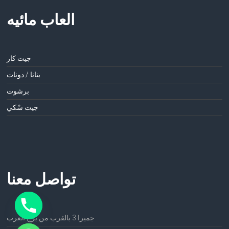
العاب مائيه
جيت كار
بنانا / دونات
برشوت
جيت سْكي
تواصل معنا
جميرا 3 بالقرب من برج العرب