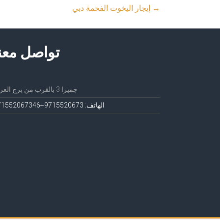
→
إيجار اليخوت الفخمة دبي
تواصل معن
جميرا 3 بالقرب من برج العرب
الهاتف: 971552067
3+971552067346