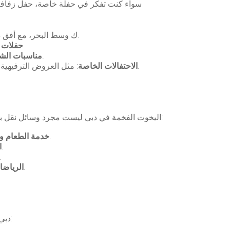
سواء كنت تفكر في حفلة خاصة، حفل زفاف، أ
: يمكن أن يصبح اليخت مكانًا ساحرًا لإقامة حفل زفاف لا يُنسى. استمتع بتبادل vowsك وسط البحر، مع أفق دبي الرائع كخلفية.
: إذا كنت ترغب في مفاجأة أحد أحبائك في مناسبة عيد ميلاده، فإن اليخت يوفر الأجواء المثالية لحفل مميز.
حفلات ع
: من الاجتماعات إلى الحفلات التنكرية، يُعد اليخت بيئة فاخرة لتنظيم فعاليات الشركات بطريقة مبتكرة وفريدة.
مناسبات الش
: مثل العروض الترفيهية الخاصة، حفلات العشاء الفاخرة أو حتى احتفالات نهاية العام، تضمن لك اليخوت الفخمة جوًا من الخصوصية والرفاهية.
الاحتفالات الخاصة
اليخوت الفخمة في دبي ليست مجرد وسائل نقل بحرية، بل هي وجهات فاخرة مزودة بأحدث المرافق لتلبية جميع احتياجات ضيوفك. بعض الخدمات التي يمكنك توقعها تشمل:
: استمتع بقوائم طعام مبتكرة من قبل أفضل الطهاة، مع خيارات من المأكولات الفاخرة والمشروبات المميزة.
خدمة الطعام و
: تشمل خيارات الترفيه على اليخت الموسيقى الحية، دي جي، أو حتى فرق موسيقية لخلق أجواء احتفالية.
ا
: يمكن تزيين اليخت بما يتناسب مع المناسبة الخاصة، سواء كان ذلك لحفل 
: استمتع بتجربة الرياضات المائية مثل التزلج على الماء، الغطس، أو السباحة مع معدات متوفرة على اليخت.
الرياضا
دبي تقدم مناظر طبيعية ساحرة يمكن الاستمتاع بها من على متن اليخت. بعض المواقع المميزة التي يمكن الوصول إليها تشمل: