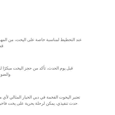
عند التخطيط لمناسبة خاصة على اليخت، من المهم 
قصيرة أو احتفال طويل الأمد. تأكد من مناقشة التفاصيل مع فريق التنظيم لضمان أن كل شيء يسير بسلاسة في يوم الحدث.
قبل يوم الحدث، تأكد من حجز اليخت مبكرًا لض
والضوء الطبيعي. أيضًا، تحقق من توفر جميع الخدمات مثل الطعام والشراب، والأنشطة الترفيهية التي ترغب في تقديمها للضيوف.
تعتبر اليخوت الفخمة في دبي الخيار المثالي لأي
حدث تنفيذي، يمكن لرحلة بحرية على يخت فاخر أن تضيف لمسة من التميز والتفرد. مع الخدمات المتميزة والمرافق الفاخرة، ستكون تجربتك على اليخت في دبي لا تُنسى.