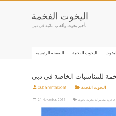
Skip
to
اليخوت الفخمة
content
تأجير يخوت وألعاب مائية في دبي
ليخوت
اليخوت الفخمة
الصفحه الرئيسيه
خمة للمناسبات الخاصة في دبي
اليخوت الفخمة
dubairentalboat
فاخرة
,
مغامرات بحرية
,
يخوت
21 November، 2024