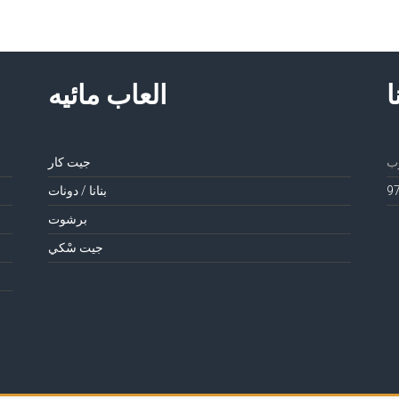
ا
العاب مائيه
جيت كار
بنانا / دونات
برشوت
جيت سْكي