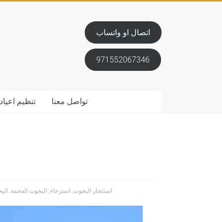
اتصال او واتساب
971552067346
تواصل معنا
تنظيم اعياد 
استئجار اليخوت
,
استرخاء
,
اليخوت الفخمة
,
الي