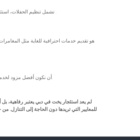
تشمل تنظيم الحفلات، استئجار اليخوت، ورحلات الصيد، وخدمات الرياضات المائية مثل استئجار دراجة جت سكي، وقارب الموز، والدونات،وفلاي بورد .
هو تقديم خدمات احترافية للغاية مثل المغامرا
أن نكون أفضل مزود لخدمات الأنشطة البحرية والمائية في دبي والإمارات العربية المتحدة ونقدم السعادة لجميع الأشخاص الذين يزورون بلدنا الجميل.
لم يعد استئجار يخت في دبي يعتبر رفاهية، بل أ
للمعايير التي تريدها دون الحاجة إلى التنازل.