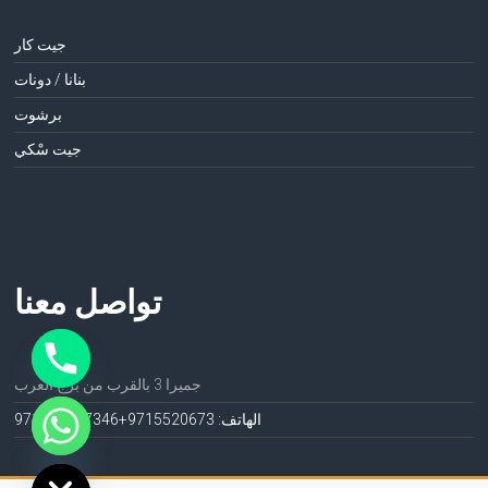
جيت كار
بنانا / دونات
برشوت
جيت سْكي
تواصل معنا
جميرا 3 بالقرب من برج العرب
الهاتف: 971552067
3+971552067346
ide chaty