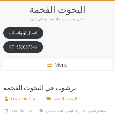
Skip
اليخوت الفخمة
to
content
تأجير يخوت وألعاب مائية في دبي
اتصال او واتساب
971552067346
Menu
برشوت في اليخوت الفخمة
اليخوت الفخمة
dubairentalboat
استئجار اليخوت
,
استرخاء
,
اليخوت الفخمة
,
تجارب
21 March، 2025