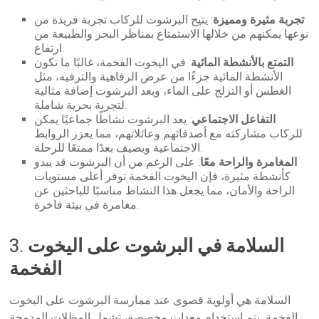
تجربة مثيرة ومميزة
: يتيح البرشوت للركاب تجربة فريدة من
نوعها يمكنهم من خلالها الاستمتاع بمناظر البحر والطبيعة من
ارتفاع.
التمتع بالأنشطة المائية
: في اليخوت الفخمة، غالبًا ما تكون
الأنشطة المائية جزءًا من عرض الرفاهية والترفيه، مثل
الغطس أو التزلج على الماء، ويعد البرشوت إضافة مثالية
لتجربة بحرية شاملة.
التفاعل الاجتماعي
: يعد البرشوت نشاطًا جماعيًا يمكن
للركاب مشاركته مع أصدقائهم وعائلاتهم، مما يعزز الروابط
الاجتماعية ويضيف بعدًا ممتعًا للرحلة.
المغامرة والراحة معًا
: على الرغم من أن البرشوت قد يبدو
كأنشطة مثيرة، فإن اليخوت الفخمة توفر أعلى مستويات
الراحة والأمان، مما يجعل هذا النشاط مناسبًا للباحثين عن
مغامرة في بيئة فاخرة.
السلامة في البرشوت على اليخوت
3.
الفخمة
السلامة هي أولوية قصوى عند ممارسة البرشوت على اليخوت
الفخمة. يتم استخدام معدات مخصصة، تشمل المظلات المدمجة