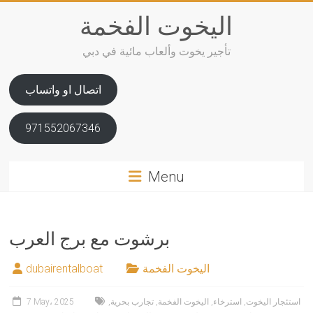
Skip
اليخوت الفخمة
to
content
تأجير يخوت وألعاب مائية في دبي
اتصال او واتساب
971552067346
Menu
برشوت مع برج العرب
اليخوت الفخمة
dubairentalboat
استئجار اليخوت
,
استرخاء
,
اليخوت الفخمة
,
تجارب بحرية
,
7 May، 2025