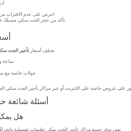
ارتدِ سترة النجاة دائمًا، حتى لو كنت سباحًا ماهرًا.
احرص على عدم الاقتراب من الزوارق أو السباحين الآخرين لتجنب الحوادث.
تأكد من حجز الجت سكي مسبقًا، خاصة في موسم الصيف الذي يشهد إقبالًا كبيرًا.
أسع
حسب المدة والموقع وطراز الجت سكي:
تختلف أسعار
تأجير الجت سك
ساعة واحدة: تبدأ الأسعار عادة من 250 درهم إماراتي.
جولات خاصة مع مدرب: حسب الاتفاق تبدأ من 600 درهم إماراتي.
أسئلة شائعة ح
هل يمكن
نعم، توفر جميع مراكز تأجير الجت سكي تعليمات تفصيلية وإشرافًا من مدربين محترفين لضمان تجربة آمنة للمبتدئين.