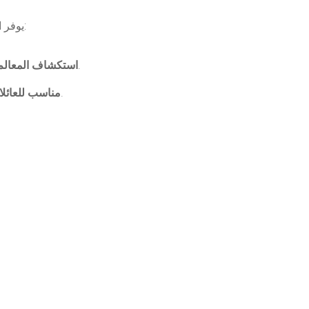
يوفر الجت سكي تجربة فريدة من نوعها للزوار والمقيمين على حد سواء. إليك بعض الأسباب التي تجعل هذا النشاط الخيار الأمثل:
يمكنك رؤية معالم دبي الشهيرة من منظور مختلف، مثل برج خليفة، نخلة جميرا، وجزر العالم الاصطناعية.
استكشاف المعالم 
بعض خدمات تأجير الجت سكي تقدم خيارات متعددة للركاب لمشاركة التجربة مع الأصدقاء والعائلة.
مناسب للعائل