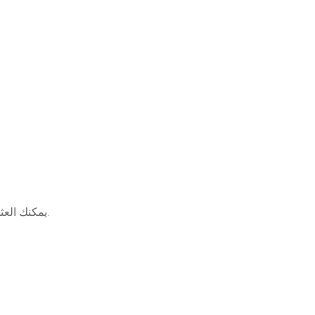
يمكنك العثور على عروض خاصة على الإنترنت أو عبر مراكز تأجير الجت سكي المعروفة لتوفير التكاليف والحصول على أفضل تجربة.