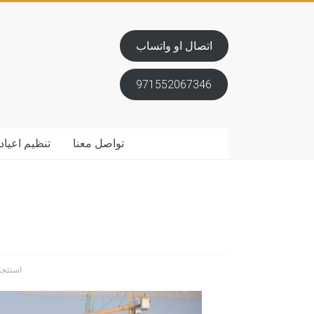
اتصال او واتساب
971552067346
تواصل معنا
تنظيم اعياد 
استئجا