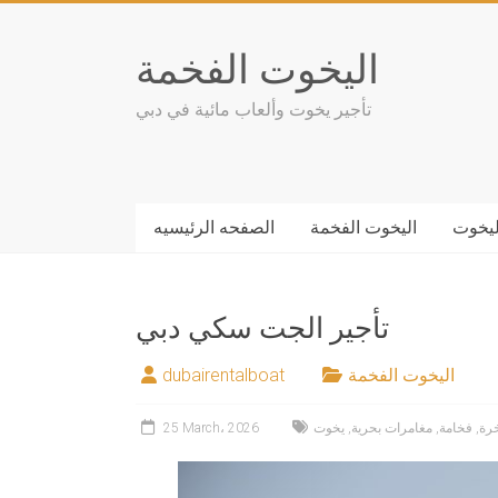
Skip
to
اليخوت الفخمة
content
تأجير يخوت وألعاب مائية في دبي
ليخوت
اليخوت الفخمة
الصفحه الرئيسيه
تأجير الجت سكي دبي
اليخوت الفخمة
dubairentalboat
رة
,
فخامة
,
مغامرات بحرية
,
يخوت
25 March، 2026