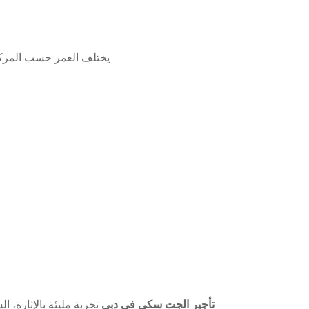
يختلف العمر حسب المركز، ولكن عادةً يمكن للأطفال من سن 12 عامًا الركوب مع شخص بالغ، بينما يمكن للأشخاص فوق 16 عامًا القيادة بأنفسهم.
تأجير الجت سكي في دبي
تجربة مليئة بالإثارة،