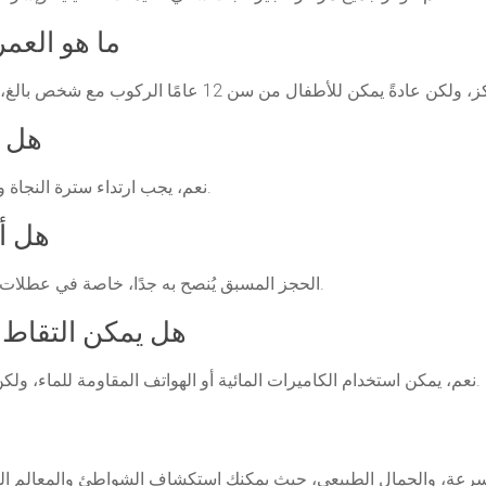
ما هو الع
هل ه
نعم، يجب ارتداء سترة النجاة واتباع قواعد القيادة والابتعاد عن المناطق المحظورة.
هل أ
الحجز المسبق يُنصح به جدًا، خاصة في عطلات نهاية الأسبوع أو موسم الصيف، لتجنب نفاد الأماكن.
هل يمكن التقاط 
نعم، يمكن استخدام الكاميرات المائية أو الهواتف المقاومة للماء، ولكن يُنصح بعدم استخدامها أثناء القيادة لتجنب الحوادث.
 السرعة، والجمال الطبيعي، حيث يمكنك استكشاف الشواطئ والمعالم ا