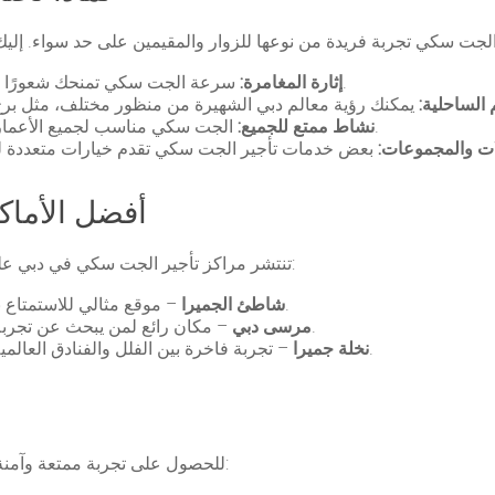
سرعة الجت سكي تمنحك شعورًا بالحماس والمتعة، سواء كنت مبتدئًا أو محترفًا.
إثارة المغامرة:
الساحلية:
الجت سكي مناسب لجميع الأعمار، مع تعليمات أمان واضحة لضمان تجربة آمنة.
نشاط ممتع للجميع:
ات والمجموعات:
أفضل الأماك
تنتشر مراكز تأجير الجت سكي في دبي على طول الشواطئ والمنتجعات البحرية، ومن أبرزها:
– موقع مثالي للاستمتاع بمياه صافية وإطلالات ساحرة على برج العرب.
شاطئ الجميرا
– مكان رائع لمن يبحث عن تجربة مائية مليئة بالإثارة مع مناظر المدينة الحديثة.
مرسى دبي
– تجربة فاخرة بين الفلل والفنادق العالمية، مع فرص التقاط صور لا تُنسى أثناء الركوب.
نخلة جميرا
، إليك بعض النصائح:
للحصول على تجربة ممتعة وآمنة 