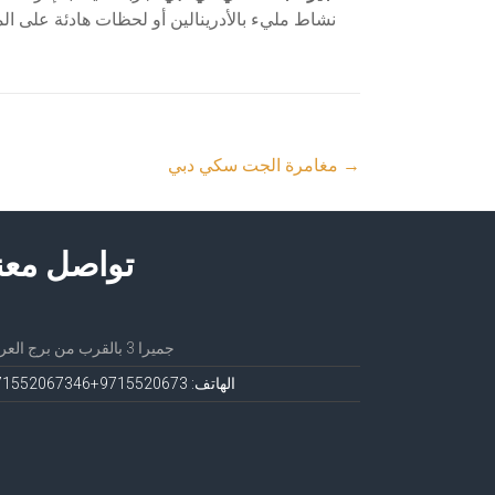
نشاط مليء بالأدرينالين أو لحظات هادئة على ال
→
مغامرة الجت سكي دبي
تواصل معن
جميرا 3 بالقرب من برج العرب
الهاتف: 971552067
3+971552067346