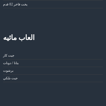
يخت فاخر 82 قدم
العاب مائيه
جيت كار
بنانا / دونات
برشوت
جيت سْكي