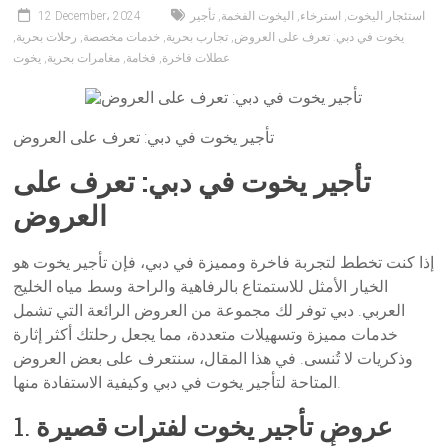
استئجار اليخوت
,
استرخاء
,
اليخوت الفخمة
,
تأجير
12 December، 2024
يخوت في دبي: تعرف على العروض
,
تجارب بحرية
,
خدمات مخصصة
,
رحلات بحرية
,
عطلات فاخرة
,
فخامة
,
مغامرات بحرية
,
يخوت
تأجير يخوت في دبي: تعرف على العروض
تأجير يخوت في دبي: تعرف على
العروض
إذا كنت تخطط لتجربة فاخرة ومميزة في دبي، فإن تأجير يخوت هو
الخيار الأمثل للاستمتاع بالرفاهية والراحة وسط مياه الخليج
العربي. دبي توفر لك مجموعة من العروض الرائعة التي تشمل
خدمات مميزة وتسهيلات متعددة، مما يجعل رحلتك أكثر إثارة
وذكريات لا تُنسى. في هذا المقال، سنتعرف على بعض العروض
المتاحة لتأجير يخوت في دبي وكيفية الاستفادة منها.
عروض تأجير يخوت لفترات قصيرة
1.