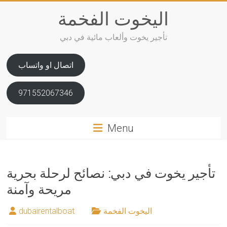
Skip
اليخوت الفخمة
to
content
تأجير يخوت وألعاب مائية في دبي
اتصال او واتساب
971552067346
Menu
تأجير يخوت في دبي: نصائح لرحلة بحرية
مريحة وآمنة
اليخوت الفخمة
dubairentalboat