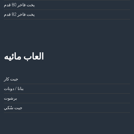
يخت فاخر 80 قدم
يخت فاخر 82 قدم
العاب مائيه
جيت كار
بنانا / دونات
برشوت
جيت سْكي