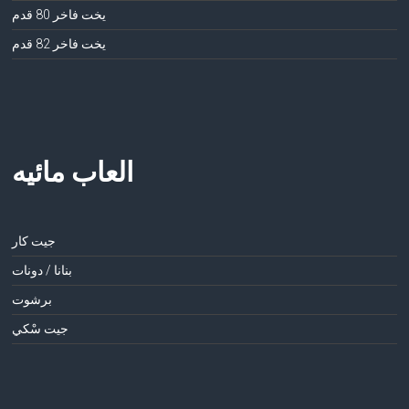
يخت فاخر 80 قدم
يخت فاخر 82 قدم
العاب مائيه
جيت كار
بنانا / دونات
برشوت
جيت سْكي