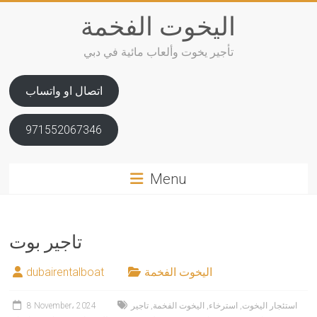
Skip
اليخوت الفخمة
to
content
تأجير يخوت وألعاب مائية في دبي
اتصال او واتساب
971552067346
Menu
تاجير بوت
اليخوت الفخمة
dubairentalboat
استئجار اليخوت
,
استرخاء
,
اليخوت الفخمة
,
تاجير
8 November، 2024