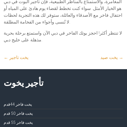
المغامرة، والاستمتاع بالمناظر الطبيعية، فإن تأجير البوت في دبي
هو الخيار الأمثل. سواء كنت تخطط لقضاء يوم هادئ على المياه أو
احتفال فاخر مع الأصدقاء والعائلة، ستوفر لك هذه التجربة لحظات
لا تُنسى وأجواء من الفخامة المطلقة.
لا تنتظر أكثر! احجز بوتك الفاخر في دبي الآن واستمتع برحلة بحرية
مذهلة على خليج دبي.
→
يخت صيد
يخت تاجير
←
تأجير يخوت
يخت فاخر 44قدم
يخت فاخر 50 قدم
يخت فاخر 55 قدم