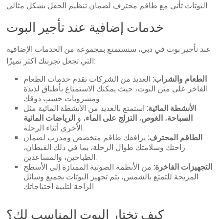
البوتات تأتي مع طاقم محترف لضمان تنظيم الحفل بشكل مثالي.
خدمات إضافية عند تأجير البوت
عند تأجير بوت في دبي، ستستمتع بمجموعة من الخدمات الإضافية
التي تجعل تجربتك أكثر تميزًا:
الطعام والشراب:
العديد من الشركات تقدم خدمات الطعام
الفاخر على متن البوت، حيث يمكنك الاستمتاع بأطباق لذيذة
ومشروبات حسب ذوقك.
الأنشطة المائية:
استمتع بالعديد من الأنشطة المائية مثل
السباحة
،
الغوص
،
التزلج على الماء
، و
الرياضات المائية
الأخرى أثناء الرحلة.
الطاقم المحترف:
يرافقك طاقم متخصص ومدرب لضمان
راحتك وسلامتك طوال الرحلة، بما في ذلك القبطان،
الطباخين، والمساعدين.
التجهيزات الفاخرة:
من الأنظمة الصوتية الممتازة إلى الأسطح
المريحة للتمتع بالشمس، يتم تجهيز البوتات بجميع وسائل
الراحة لتلبية احتياجاتك.
كيف تختار البوت المناسب لك؟