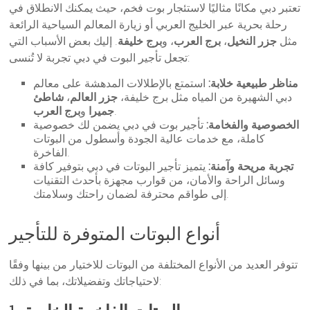
تعتبر دبي مكانًا مثاليًا لاستئجار بوت فخم، حيث يمكنك الانطلاق في
رحلة بحرية عبر الخليج العربي أو زيارة المعالم السياحية الرائعة
مثل
جزر النخيل
،
برج العرب
، و
برج خليفة
. إليك بعض الأسباب التي
تجعل تأجير البوت في دبي تجربة لا تُنسى:
مناظر طبيعية خلابة:
استمتع بالإطلالات المدهشة على معالم
دبي الشهيرة من المياه مثل برج خليفة،
جزر العالم
،
شاطئ
.
جميرا
و
برج العرب
الخصوصية والفخامة:
تأجير بوت في دبي يضمن لك خصوصية
كاملة، مع خدمات عالية الجودة وأسطول من البوتات
الفاخرة.
تجربة مريحة وآمنة:
يتميز تأجير البوتات في دبي بتوفير كافة
وسائل الراحة والأمان، من قوارب مجهزة بأحدث التقنيات
إلى طواقم محترفة لضمان راحتك وسلامتك.
أنواع البوتات المتوفرة للتأجير
تتوفر العديد من الأنواع المختلفة من البوتات للاختيار من بينها وفقًا
لاحتياجاتك وتفضيلاتك، بما في ذلك: