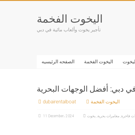
Skip
to
اليخوت الفخمة
content
تأجير يخوت وألعاب مائية في دبي
ليخوت
اليخوت الفخمة
الصفحه الرئيسيه
ي دبي: أفضل الوجهات البحرية
اليخوت الفخمة
dubairentalboat
ت فاخرة
,
مغامرات بحرية
,
يخوت
11 December، 2024