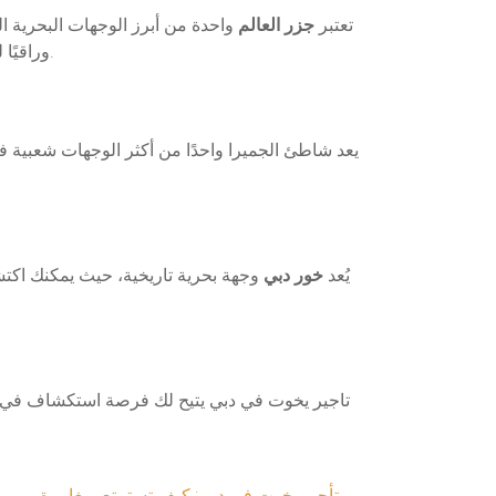
تعتبر
جزر العالم
واحدة من أبرز الوجهات البحرية ا
وراقيًا للزيارة على متن يخت خاص. الإبحار حول هذه الجزر يعطيك فرصة للاستمتاع بمياه البحر الصافية والمناظر الطبيعية الخلابة.
يعد شاطئ الجميرا واحدًا من أكثر الوجهات شعبية ف
يُعد
خور دبي
وجهة بحرية تاريخية، حيث يمكنك اكتشاف
تاجير يخوت في دبي يتيح لك فرصة استكشاف في المد
→
تأجير يخوت في دبي: كيف تستمتع بمغامرة