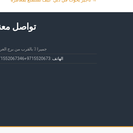
تواصل معن
جميرا 3 بالقرب من برج العرب
الهاتف: 971552067
3+971552067346