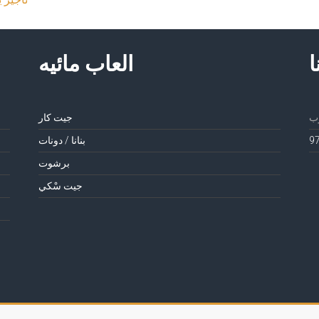
ا
العاب مائيه
جيت كار
بنانا / دونات
برشوت
جيت سْكي