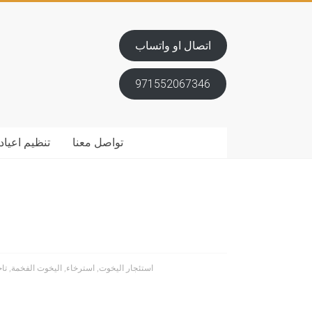
اتصال او واتساب
971552067346
تواصل معنا
تنظيم اعياد 
استئجار اليخوت
,
استرخاء
,
اليخوت الفخمة
,
تا