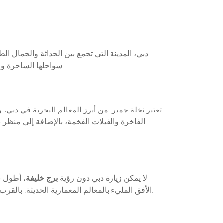
دبي، المدينة التي تجمع بين الحداثة والجمال ا
سواحلها الساحرة ومواقعها الشهيرة من منظور جديد. إذا كنت تخطط لاستئجار يخت في دبي، إليك أفضل الوجهات البحرية التي يجب أن تزورها:
تعتبر نخلة جميرا من أبرز المعالم البحرية في دبي،
الفاخرة والفيلات الفخمة، بالإضافة إلى منظر ب
لا يمكن زيارة دبي دون رؤية
برج خليفة
، أطول ب
، الذي يُعتبر من أفخم الفنادق في العالم، ليصبح مشهدًا لا يُنسى على سطح اليخت.
الأفق المليء بالمعالم المعمارية الحديثة. بالقرب