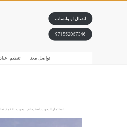
اتصال او واتساب
971552067346
تواصل معنا
تنظيم اعياد 
استئجار اليخوت
,
استرخاء
,
اليخوت الفخمة
,
تجا