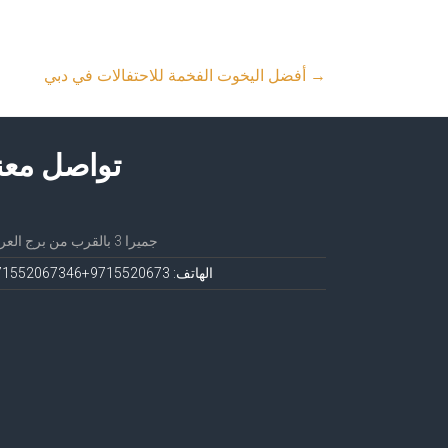
→
أفضل اليخوت الفخمة للاحتفالات في دبي
تواصل معن
جميرا 3 بالقرب من برج العرب
الهاتف: 971552067
3+971552067346