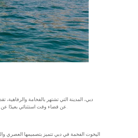
دبي، المدينة التي تشتهر بالفخامة والرفاهية، تق
عن قضاء وقت استثنائي بعيدًا عن صخب الحياة اليومية، فإن الإقامة على يخت فاخر في دبي ستمنحك فرصة للاستمتاع بالبحر والراحة والفخامة في آن واحد.
اليخوت الفخمة في دبي تتميز بتصميمها العصري وا