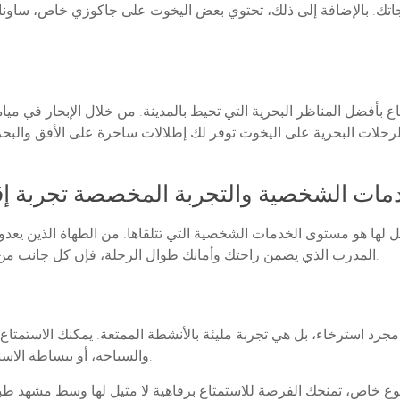
احتياجاتك. بالإضافة إلى ذلك، تحتوي بعض اليخوت على جاكوزي خاص، ساو
بأفضل المناظر البحرية التي تحيط بالمدينة. من خلال الإبحار في مياه
الرحلات البحرية على اليخوت توفر لك إطلالات ساحرة على الأفق والب
مات الشخصية والتجربة المخصصة تجربة إق
ل لها هو مستوى الخدمات الشخصية التي تتلقاها. من الطهاة الذين يعدو
المدرب الذي يضمن راحتك وأمانك طوال الرحلة، فإن كل جانب من تجربتك يتم تخصيصه ليناسب احتياجاتك وتفضيلاتك.
رد استرخاء، بل هي تجربة مليئة بالأنشطة الممتعة. يمكنك الاستمتاع 
والسباحة، أو ببساطة الاسترخاء على سطح اليخت تحت أشعة الشمس الدافئة.
 خاص، تمنحك الفرصة للاستمتاع برفاهية لا مثيل لها وسط مشهد طبيعي ر