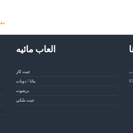
مقا
ا
العاب مائيه
جيت كار
بنانا / دونات
برشوت
جيت سْكي