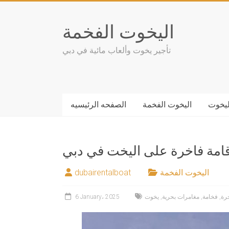
Skip
to
اليخوت الفخمة
content
تأجير يخوت وألعاب مائية في دبي
ليخوت
اليخوت الفخمة
الصفحه الرئيسيه
قامة فاخرة على اليخت في دبي
اليخوت الفخمة
dubairentalboat
رة
,
فخامة
,
مغامرات بحرية
,
يخوت
6 January، 2025