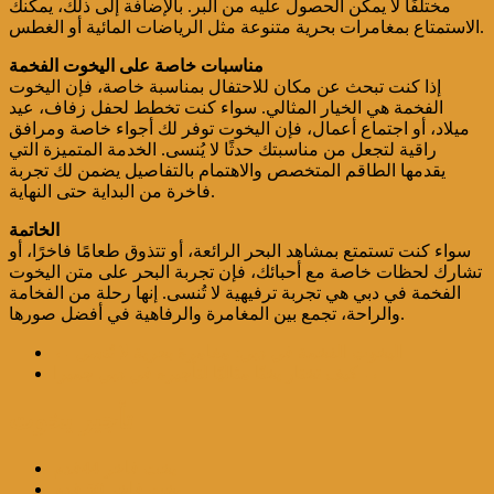
مختلفًا لا يمكن الحصول عليه من البر. بالإضافة إلى ذلك، يمكنك
الاستمتاع بمغامرات بحرية متنوعة مثل الرياضات المائية أو الغطس.
مناسبات خاصة على اليخوت الفخمة
إذا كنت تبحث عن مكان للاحتفال بمناسبة خاصة، فإن اليخوت
الفخمة هي الخيار المثالي. سواء كنت تخطط لحفل زفاف، عيد
ميلاد، أو اجتماع أعمال، فإن اليخوت توفر لك أجواء خاصة ومرافق
راقية لتجعل من مناسبتك حدثًا لا يُنسى. الخدمة المتميزة التي
يقدمها الطاقم المتخصص والاهتمام بالتفاصيل يضمن لك تجربة
فاخرة من البداية حتى النهاية.
الخاتمة
سواء كنت تستمتع بمشاهد البحر الرائعة، أو تتذوق طعامًا فاخرًا، أو
تشارك لحظات خاصة مع أحبائك، فإن تجربة البحر على متن اليخوت
الفخمة في دبي هي تجربة ترفيهية لا تُنسى. إنها رحلة من الفخامة
والراحة، تجمع بين المغامرة والرفاهية في أفضل صورها.
اليخوت الفخمة في دبي: مغامرة بحرية لا تُنسى
←
→
كيف تختار يختًا مثاليًا لتأجيره في دبي جميرا
تأجير يخوت
يخت فاخر 44قدم
يخت فاخر 50 قدم