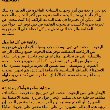
تعد دبي واحدة من أبرز وجهات السياحة الفاخرة في العالم، ولا شك
أن الإبحار على متن اليخوت الفخمة يعد من أكثر التجارب الفاخرة
التي يمكن أن تختبرها في هذه المدينة الرائعة. إذا كنت تبحث عن
تجربة بحرية لا تُنسى، فاليخوت الفخمة في دبي توفر لك أجواءً من
الفخامة والراحة التي تجعل من كل لحظة على البحر تجربة
استثنائية.
رفاهية في كل تفاصيل
اليخوت الفخمة في دبي ليست مجرد وسيلة للإبحار، بل هي تجربة
من الرفاهية المطلقة. توفر هذه اليخوت جميع وسائل الراحة
والتسلية التي قد تحتاجها، مثل غرف نوم فاخرة، صالونات أنيقة،
وأسطول من المرافق المتطورة. كما أنها مجهزة بأحدث أنظمة
الصوت والموسيقى، مما يضمن لك تجربة ترفيهية متميزة أثناء
الاستمتاع بالمناظر الساحلية. بالإضافة إلى ذلك، يتم تجهيز اليخوت
بمطاعم متنقلة تقدم لك الأطباق الفاخرة التي تُعد على يد طهاة
محترفين.
مشاهد ساحرة وأماكن مدهشة
الإبحار على متن اليخوت الفخمة في دبي يتيح لك فرصة استكشاف
مشاهد ساحلية خلابة. يمكنك الإبحار حول جزيرة النخلة الاصطناعية
الشهيرة، أو التمتع بمشاهد برج العرب وبرج خليفة من البحر. إن
رؤية هذه المعالم الشهيرة من على الماء تضفي على تجربتك طابعًا