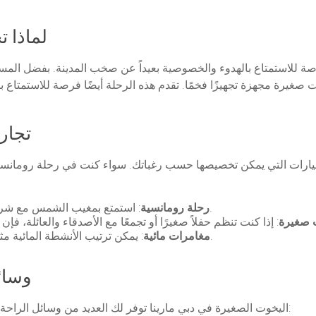
لماذا 
ة للاستمتاع بالهدوء والخصوصية بعيداً عن صخب المدينة. بفضل المساح
وت صغيرة مجهزة تجهيزًا فخمًا. تقدم هذه الرحلة أيضًا فرصة للاستمتاع
تجار
لخيارات التي يمكن تخصيصها حسب رغباتك. سواء كنت في رحلة رومانسي
: استمتع بمغيب الشمس مع شريكك على متن يخت صغير وسط الأفق الخلاب.
رحلة رومانسية
 صغيرة
: يمكن ترتيب الأنشطة المائية مثل السباحة، والتزلج على الماء، وصيد الأسماك.
مغامرات مائية
وسائ
اليخوت الصغيرة في دبي مارينا توفر لك العديد من وسائل الراحة التي تجعل رحلتك أكثر رفاهية. تتضمن هذه الوسائل: