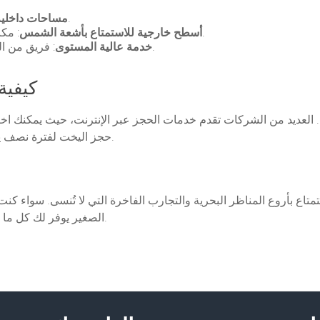
: أماكن مريحة للاسترخاء داخل اليخت.
مساحات داخلية
: مكان مثالي للاسترخاء والتمتع بالمناظر الطبيعية.
أسطح خارجية للاستمتاع بأشعة الشمس
: فريق من المحترفين يقدم لك خدمة ممتازة طوال الرحلة.
خدمة عالية المستوى
كيفية
لعديد من الشركات تقدم خدمات الحجز عبر الإنترنت، حيث يمكنك اختيا
حجز اليخت لفترة نصف يوم، يوم كامل، أو حتى رحلات متعددة حسب رغبتك.
اع بأروع المناظر البحرية والتجارب الفاخرة التي لا تُنسى. سواء ك
الصغير يوفر لك كل ما تحتاجه للتمتع بمغامرة بحرية استثنائية في قلب دبي.