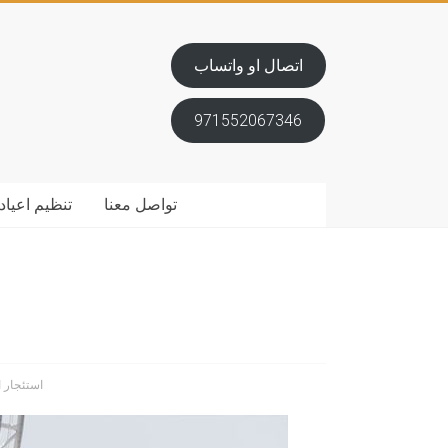
اتصال او واتساب
971552067346
تواصل معنا
تنظيم اعياد 
استئجار 