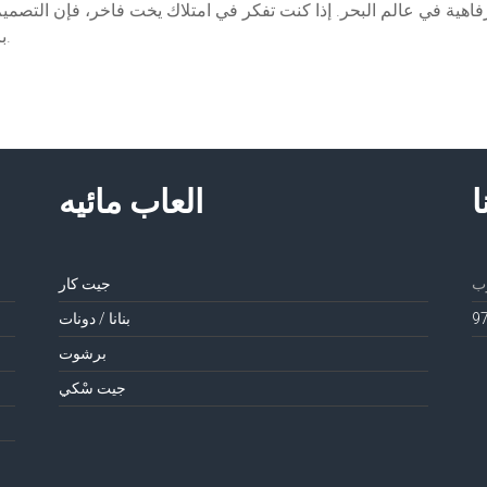
لرفاهية في عالم البحر. إذا كنت تفكر في امتلاك يخت فاخر، فإن التص
باهتمامك لضمان حصولك على تجربة بحرية استثنائية.
ا
العاب مائيه
جيت كار
بنانا / دونات
برشوت
جيت سْكي