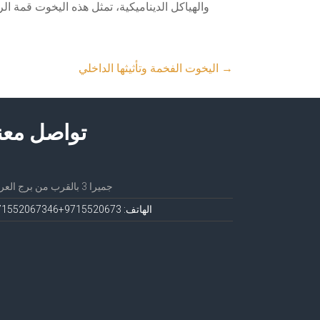
والهياكل الديناميكية، تمثل هذه اليخوت قمة ا
→
اليخوت الفخمة وتأثيثها الداخلي
تواصل معن
جميرا 3 بالقرب من برج العرب
الهاتف: 971552067
3+971552067346