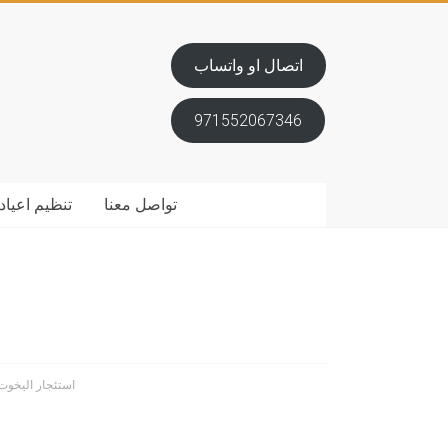
اتصال او واتساب
971552067346
تواصل معنا
تنظيم اعياد 
استئجار اليخوت