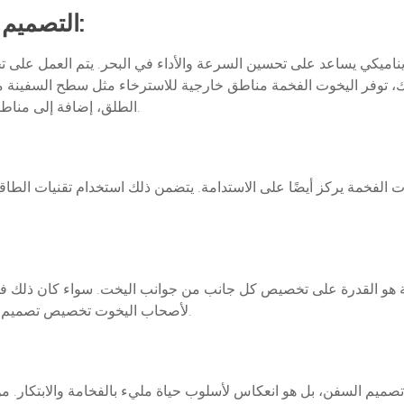
3. التصميم الخارجي والهيكل الديناميكي:
يناميكي يساعد على تحسين السرعة والأداء في البحر. يتم العمل على ت
 ذلك، توفر اليخوت الفخمة مناطق خارجية للاسترخاء مثل سطح السفينة 
الطلق، إضافة إلى مناطق استرخاء مع كراسي للاستمتاع بالمناظر الطبيعية.
يخوت الفخمة يركز أيضًا على الاستدامة. يتضمن ذلك استخدام تقنيات الط
هو القدرة على تخصيص كل جانب من جوانب اليخت. سواء كان ذلك في اخت
لأصحاب اليخوت تخصيص تصميم اليخت بما يتناسب مع ذوقهم الشخصي واحتياجاتهم.
م السفن، بل هو انعكاس لأسلوب حياة مليء بالفخامة والابتكار. من ا