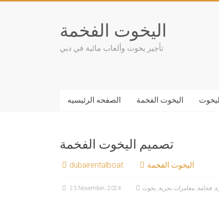
Skip
to
اليخوت الفخمة
content
تأجير يخوت وألعاب مائية في دبي
ليخوت
اليخوت الفخمة
الصفحه الرئيسيه
تصميم اليخوت الفخمة
اليخوت الفخمة
dubairentalboat
ة
,
فخامة
,
مغامرات بحرية
,
يخوت
23 November، 2024