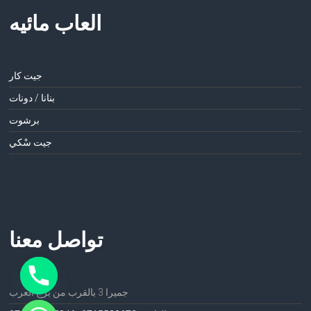
العاب مائيه
جيت كار
بنانا / دونات
برشوت
جيت سْكي
تواصل معنا
جميرا 3 بالقرب من برج العرب