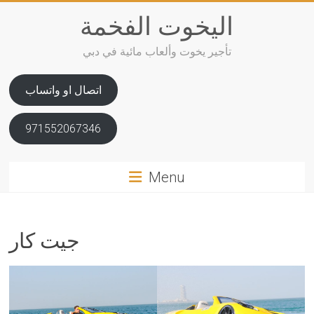
Skip
اليخوت الفخمة
to
content
تأجير يخوت وألعاب مائية في دبي
اتصال او واتساب
971552067346
Menu
جيت كار