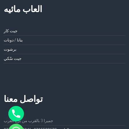
العاب مائيه
جيت كار
بنانا / دونات
برشوت
جيت سْكي
تواصل معنا
جميرا 3 بالقرب من برج العرب