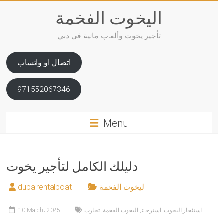
Skip
اليخوت الفخمة
to
content
تأجير يخوت وألعاب مائية في دبي
اتصال او واتساب
971552067346
Menu
دليلك الكامل لتأجير يخوت
اليخوت الفخمة
dubairentalboat
استئجار اليخوت
,
استرخاء
,
اليخوت الفخمة
,
تجارب
10 March، 2025