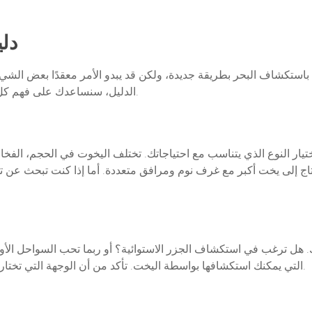
دلي
استكشاف البحر بطريقة جديدة، ولكن قد يبدو الأمر معقدًا بعض الشيء إ
الدليل، سنساعدك على فهم كل ما تحتاج معرفته لتجربة تأجير يخت ناجحة وممتعة.
ار النوع الذي يتناسب مع احتياجاتك. تختلف اليخوت في الحجم، الفخام
تاج إلى يخت أكبر مع غرف نوم ومرافق متعددة. أما إذا كنت تبحث عن ت
. هل ترغب في استكشاف الجزر الاستوائية؟ أو ربما تحب السواحل الأورو
التي يمكنك استكشافها بواسطة اليخت. تأكد من أن الوجهة التي تختارها تكون مناسبة للموسم، بحيث تكون الأجواء مثالية.