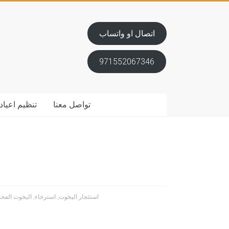
اتصال او واتساب
971552067346
تواصل معنا
تنظيم اعياد 
استئجار اليخوت
,
استرخاء
,
اليخوت الفخم