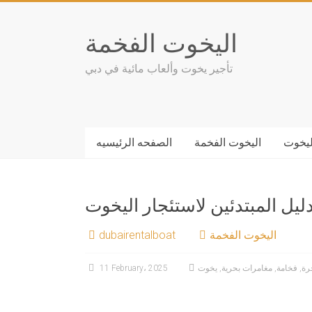
Skip
to
اليخوت الفخمة
content
تأجير يخوت وألعاب مائية في دبي
ليخوت
اليخوت الفخمة
الصفحه الرئيسيه
ليل المبتدئين لاستئجار اليخوت
اليخوت الفخمة
dubairentalboat
رة
,
فخامة
,
مغامرات بحرية
,
يخوت
11 February، 2025