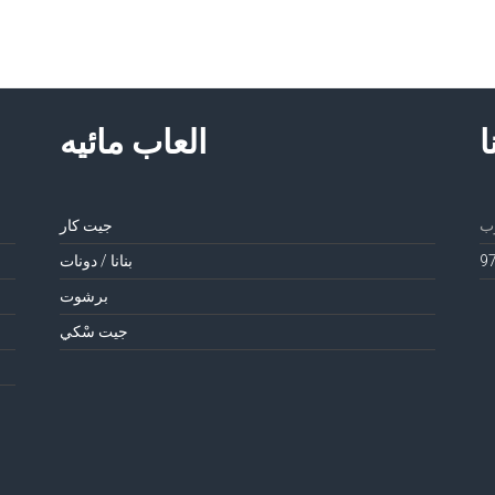
ا
العاب مائيه
جيت كار
بنانا / دونات
برشوت
جيت سْكي