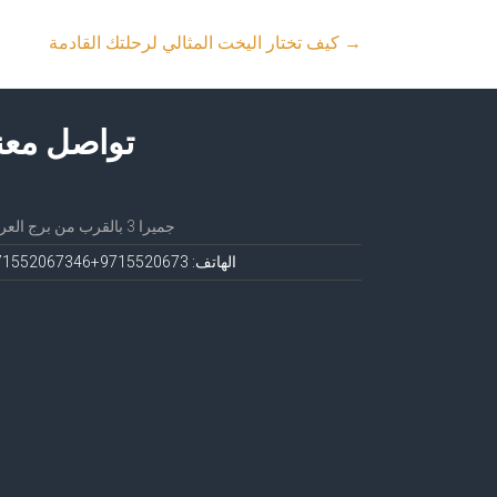
→
كيف تختار اليخت المثالي لرحلتك القادمة
تواصل معن
جميرا 3 بالقرب من برج العرب
الهاتف: 971552067
3+971552067346