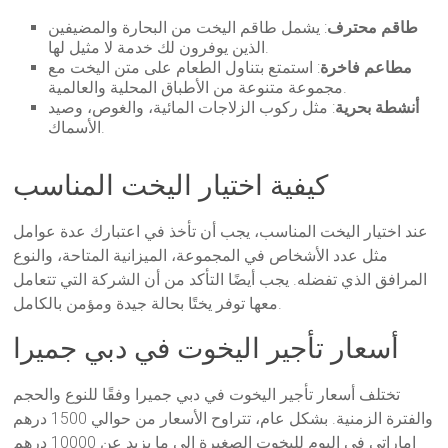
طاقم محترف
: يشمل طاقم اليخت من البحارة والمضيفين
الذين يوفرون لك خدمة لا مثيل لها.
مطاعم فاخرة
: استمتع بتناول الطعام على متن اليخت مع
مجموعة متنوعة من الأطباق المحلية والعالمية.
أنشطة بحرية
: مثل ركوب الزلاجات المائية، والغوص، وصيد
الأسماك.
كيفية اختيار اليخت المناسب
عند اختيار اليخت المناسب، يجب أن تأخذ في اعتبارك عدة عوامل
مثل عدد الأشخاص في المجموعة، الميزانية المتاحة، والنوع
المرافق الذي تفضله. يجب أيضًا التأكد من أن الشركة التي تتعامل
معها توفر يختًا بحالة جيدة ومؤمن بالكامل.
أسعار تأجير اليخوت في دبي جميرا
تختلف أسعار تأجير اليخوت في دبي جميرا وفقًا للنوع والحجم
والفترة الزمنية. بشكل عام، تتراوح الأسعار من حوالي 1500 درهم
إماراتي في اليوم لليخوت الصغيرة إلى ما يزيد عن 10000 درهم