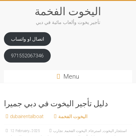
Skip
اليخوت الفخمة
to
content
تأجير يخوت وألعاب مائية في دبي
اتصال او واتساب
971552067346
Menu
دليل تأجير اليخوت في دبي جميرا
اليخوت الفخمة
dubairentalboat
استئجار اليخوت
,
استرخاء
,
اليخوت الفخمة
,
تجارب
12 February، 2025