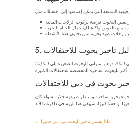
دليل تأجير يخوت للاحتفالات
تختلف أسعار تأجير اليخوت في دبي حسب نوع اليخت، عدد الضيوف، وطول فترة الإيجار. عمومًا، تتراوح الأسعار من حوالي 2000 درهم إماراتي لليخوت الصغيرة إلى 30,000
أجير يخوت في دبي للاحتفالات
جواء بحرية ساحرة ومناظر طبيعية خلابة. سواء كان
ماذا يشمل تأجير اليخت في دبي جميرا
←