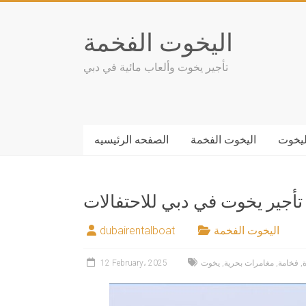
Skip
to
اليخوت الفخمة
content
تأجير يخوت وألعاب مائية في دبي
ليخوت
اليخوت الفخمة
الصفحه الرئيسيه
تأجير يخوت في دبي للاحتفالات
اليخوت الفخمة
dubairentalboat
,
فخامة
,
مغامرات بحرية
,
يخوت
12 February، 2025