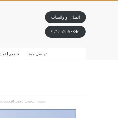
اتصال او واتساب
971552067346
تواصل معنا
تنظيم اعياد 
استئجار اليخوت
,
اليخوت الفخمة
,
تجا