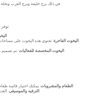
في ذلك برج خليفة وبرج العرب ونخلة جميرا. سواء كان الحفل عيد ميلاد، ذكرى زواج، حفل تخرج، أو حتى حفل استقبال، فإن اليخت يوفر لك بيئة حصرية وفاخرة.
توفر شركات تأجير اليخوت في دبي مجموعة واسعة من اليخوت التي تناسب كافة أنواع الاحتفالات، وهذه بعض الخيارات المتاحة:
: مثالية للاحتفالات الصغيرة مثل حفلات العشاء أو اللقاءات الاجتماعية مع الأصدقاء المقربين.
اليخ
اليخوت الفاخرة
: تحتوي هذه اليخوت على مساحات ك
: تم تصميم هذه اليخوت خصيصًا لاستضافة الفعاليات الكبيرة، مع مرافق تشمل مسرحًا، وأنظمة صوت متطورة، وديكورات مبهرة.
اليخوت المخصصة للفعاليات
: يمكنك اختيار قائمة طعام مخصصة تتناسب مع ذوقك، سواء كانت مأكولات محلية أو عالمية. كما تتوفر مشروبات غازية وكحولية حسب رغبتك.
الطعام والمشروبات
: العديد من اليخوت توفر أنظمة صوتية متطورة ومجموعة متنوعة من الأنشطة الترفيهية مثل الدي جي أو الفرق الموسيقية.
الترفيه والموسيقى