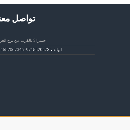
تواصل معن
جميرا 3 بالقرب من برج العرب
الهاتف: 971552067
3+971552067346