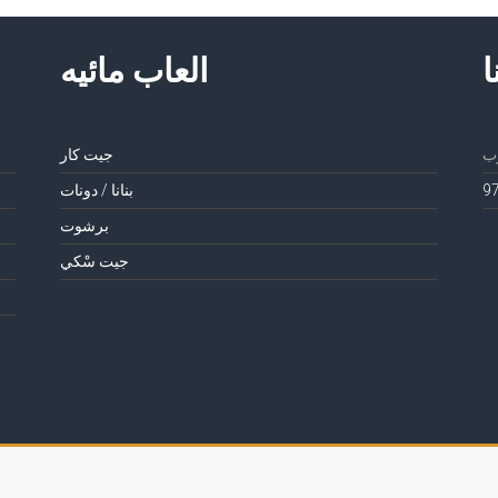
ا
العاب مائيه
جيت كار
بنانا / دونات
برشوت
جيت سْكي