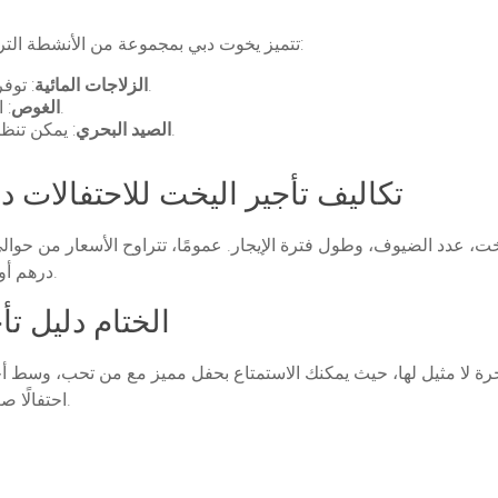
تتميز يخوت دبي بمجموعة من الأنشطة الترفيهية الممتعة التي يمكن إضافتها إلى احتفالك، مثل:
: توفر بعض اليخوت فرصة لركوب الزلاجات المائية.
الزلاجات المائية
: استمتع بالغوص واكتشاف جمال الحياة البحرية.
الغوص
: يمكن تنظيم رحلات صيد بحرية لمن يحبون هذه الأنشطة.
الصيد البحري
5. تكاليف تأجير اليخت للاحتفالات 
درهم أو أكثر لليخوت الفاخرة المخصصة للاحتفالات الكبيرة.
الختام دليل ت
خرة لا مثيل لها، حيث يمكنك الاستمتاع بحفل مميز مع من تحب، وسط أ
احتفالًا صغيرًا أو حفلًا كبيرًا، سيبقى هذا اليوم في ذاكرتك للأبد.