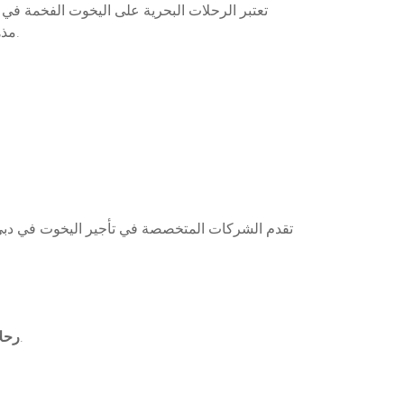
تعتبر الرحلات البحرية على اليخوت الفخمة في 
مذهلة على معالم دبي الشهيرة مثل برج العرب ونخلة جميرا، فضلاً عن خدمات طاقم العمل المتخصص لتلبية جميع احتياجاتك.
تقدم الشركات المتخصصة في تأجير اليخوت في دبي م
تشمل جولة حول معالم دبي الرائعة مثل مارينا دبي وجزر العالم، مع توفير خدمات الغداء والمشروبات.
رحل