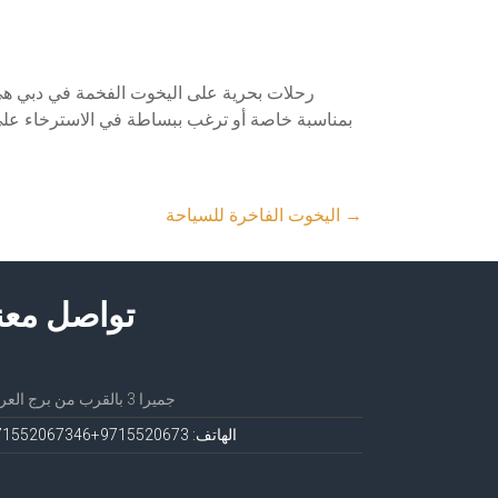
رحلات بحرية على اليخوت الفخمة في دبي هي 
بمناسبة خاصة أو ترغب ببساطة في الاسترخاء على ال
→
اليخوت الفاخرة للسياحة
تواصل معن
جميرا 3 بالقرب من برج العرب
الهاتف: 971552067
3+971552067346