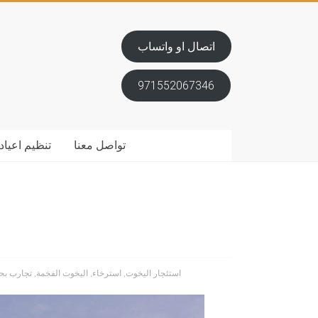
اتصال او واتساب
971552067346
تواصل معنا
تنظيم اعياد 
استئجار اليخوت
,
استرخاء
,
اليخوت الفخمة
,
تجارب بح