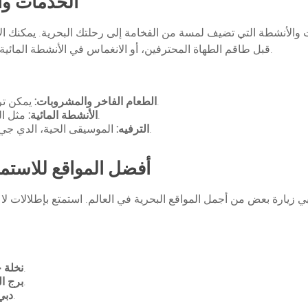
الخدمات وا
الأنشطة التي تضيف لمسة من الفخامة إلى رحلتك البحرية. يمكنك الاس
قبل طاقم الطهاة المحترفين، أو الانغماس في الأنشطة المائية المثيرة مثل ركوب الجت سكي أو التزلج على الماء.
يمكن ترتيب قوائم طعام متنوعة تناسب جميع الأذواق.
الطعام الفاخر والمشروبات:
مثل التزلج على الماء، ركوب الجت سكي، والغطس.
الأنشطة المائية:
الموسيقى الحية، الدي جي، أو الأنشطة المخصصة مثل السينما الخارجية.
الترفيه:
أفضل المواقع للاستمت
ي زيارة بعض من أجمل المواقع البحرية في العالم. استمتع بإطلالات لا
المشهد الرائع لهذه الجزيرة الاصطناعية.
نخلة ج
استمتع بمشهد الفندق الشهير من المياه.
برج ا
الإبحار عبر الأفق الساحر لأفق المدينة.
دبي 