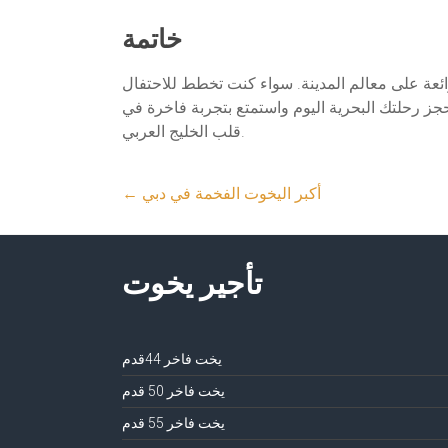
خاتمة
ئعة على معالم المدينة. سواء كنت تخطط للاحتفال
حجز رحلتك البحرية اليوم واستمتع بتجربة فاخرة في
قلب الخليج العربي.
أكبر اليخوت الفخمة في دبي
←
تأجير يخوت
يخت فاخر 44قدم
يخت فاخر 50 قدم
يخت فاخر 55 قدم