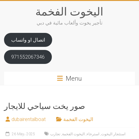
Skip
اليخوت الفخمة
to
content
تأجير يخوت وألعاب مائية في دبي
اتصال او واتساب
971552067346
Menu
صور يخت سياحي للايجار
اليخوت الفخمة
dubairentalboat
استئجار اليخوت
,
استرخاء
,
اليخوت الفخمة
,
تجارب
26 May، 2025