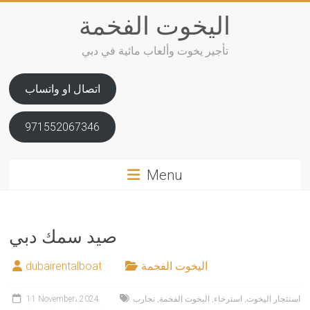
Skip
اليخوت الفخمة
to
content
تأجير يخوت وألعاب مائية في دبي
اتصال او واتساب
971552067346
Menu
صيد سمك دبي
اليخوت الفخمة
dubairentalboat
استئجار اليخوت
,
استرخاء
,
اليخوت الفخمة
,
تجارب
11 November، 2024