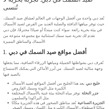
تُنسى
تُعد دبي واحدة من أفضل الوجهات في العالم لعشاق صيد السمك،
حيث توفر مياهها الدافئة والصلبة العديد من الفرص لصيد الأسماك
في بيئة بحرية رائعة. سواء كنت مبتدئًا أو صيادًا محترفًا، فإن دبي
تقدم لك تجربة صيد سمك استثنائية مع مجموعة متنوعة من
الأسماك والمناطق المميزة.
أفضل مواقع صيد السمك في دبي
1.
تُعرف دبي بشواطئها الجميلة ومياهها الزرقاء الصافية، مما يجعلها
وجهة مثالية لصيد السمك. من أبرز الأماكن التي يمكنك الاستمتاع
بالصيد فيها:
خليج دبي
: يعد هذا الخليج من أفضل المواقع لصيد الأسماك
الكبيرة مثل التونة وسمك القاروص.
جزر النخلة
: توفر مياه النخلة بيئة غنية بالأسماك المختلفة
مثل البراكودا والسلمون.
الجزيرة الصناعية
: تُعد مناطق الصخور في هذه الجزيرة مكانًا
مثاليًا لاصطفاف الأسماك الكبيرة مثل اللسان وسمك الصخر.