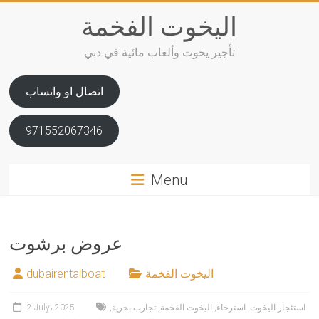
Skip
اليخوت الفخمة
to
content
تأجير يخوت وألعاب مائية في دبي
اتصال او واتساب
971552067346
Menu
عروض برشوت
اليخوت الفخمة
dubairentalboat
استئجار اليخوت
,
استرخاء
,
اليخوت الفخمة
,
تجارب بحرية
,
2 July، 2025