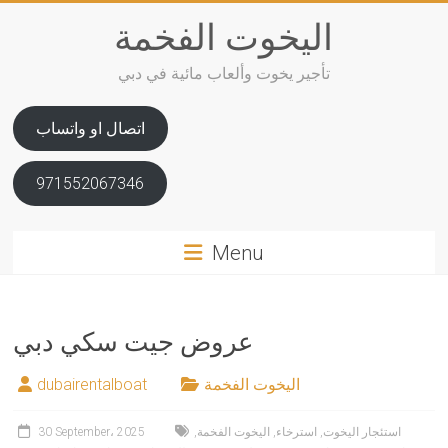
Skip
اليخوت الفخمة
to
content
تأجير يخوت وألعاب مائية في دبي
اتصال او واتساب
971552067346
Menu
عروض جيت سكي دبي
اليخوت الفخمة
dubairentalboat
استئجار اليخوت
,
استرخاء
,
اليخوت الفخمة
,
30 September، 2025