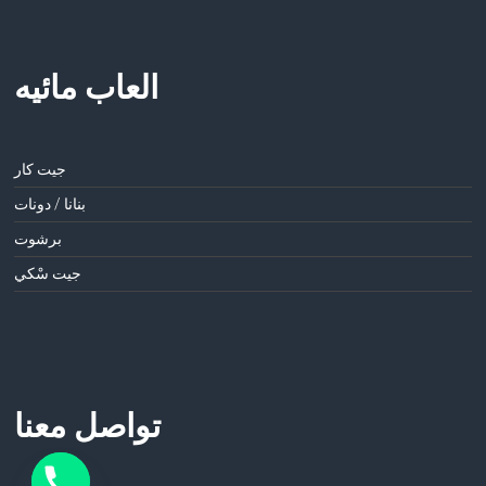
العاب مائيه
جيت كار
بنانا / دونات
برشوت
جيت سْكي
تواصل معنا