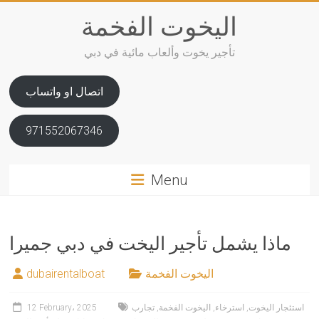
Skip
اليخوت الفخمة
to
content
تأجير يخوت وألعاب مائية في دبي
اتصال او واتساب
971552067346
Menu
ماذا يشمل تأجير اليخت في دبي جميرا
اليخوت الفخمة
dubairentalboat
استئجار اليخوت
,
استرخاء
,
اليخوت الفخمة
,
تجارب
12 February، 2025