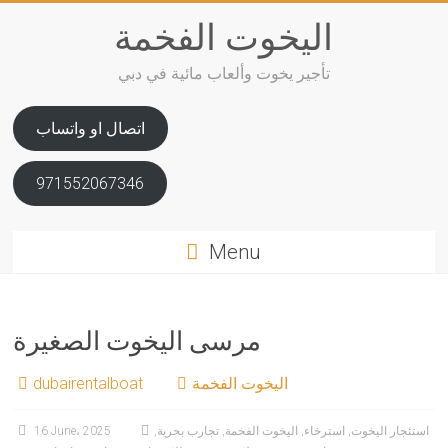
Skip
اليخوت الفخمة
to
content
تأجير يخوت وألعاب مائية في دبي
اتصال او واتساب
971552067346
Menu
مرسى اليخوت الصغيرة
اليخوت الفخمة
dubairentalboat
استئجار اليخوت
,
استرخاء
,
اليخوت الفخمة
,
تجارب بحرية
,
16 June، 2025