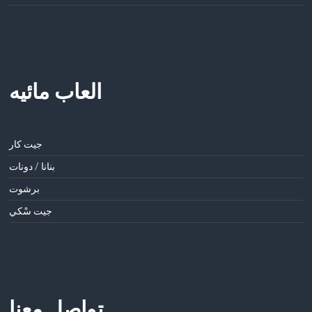
العاب مائيه
جيت كار
بنانا / دونات
برشوت
جيت سْكي
تواصل معنا