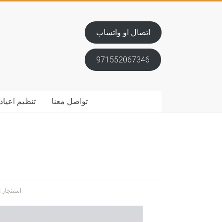
اتصال او واتساب
971552067346
تواصل معنا
تنظيم اعياد 
استئجار 