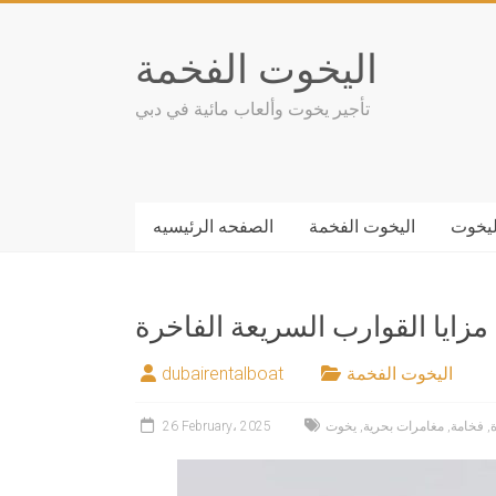
Skip
to
اليخوت الفخمة
content
تأجير يخوت وألعاب مائية في دبي
ليخوت
اليخوت الفخمة
الصفحه الرئيسيه
مزايا القوارب السريعة الفاخرة
اليخوت الفخمة
dubairentalboat
,
فخامة
,
مغامرات بحرية
,
يخوت
26 February، 2025