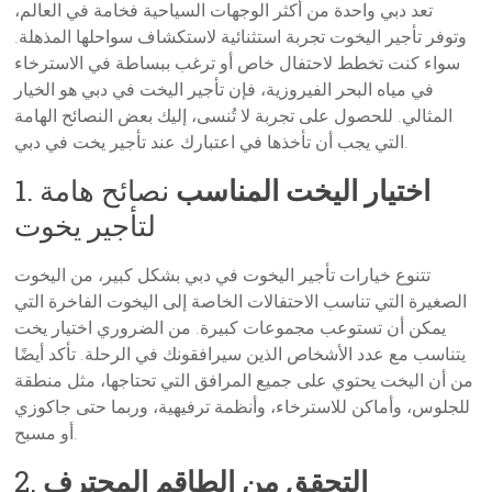
تعد دبي واحدة من أكثر الوجهات السياحية فخامة في العالم،
وتوفر تأجير اليخوت تجربة استثنائية لاستكشاف سواحلها المذهلة.
سواء كنت تخطط لاحتفال خاص أو ترغب ببساطة في الاسترخاء
في مياه البحر الفيروزية، فإن تأجير اليخت في دبي هو الخيار
المثالي. للحصول على تجربة لا تُنسى، إليك بعض النصائح الهامة
التي يجب أن تأخذها في اعتبارك عند تأجير يخت في دبي.
اختيار اليخت المناسب
نصائح هامة
1.
لتأجير يخوت
تتنوع خيارات تأجير اليخوت في دبي بشكل كبير، من اليخوت
الصغيرة التي تناسب الاحتفالات الخاصة إلى اليخوت الفاخرة التي
يمكن أن تستوعب مجموعات كبيرة. من الضروري اختيار يخت
يتناسب مع عدد الأشخاص الذين سيرافقونك في الرحلة. تأكد أيضًا
من أن اليخت يحتوي على جميع المرافق التي تحتاجها، مثل منطقة
للجلوس، وأماكن للاسترخاء، وأنظمة ترفيهية، وربما حتى جاكوزي
أو مسبح.
التحقق من الطاقم المحترف
2.