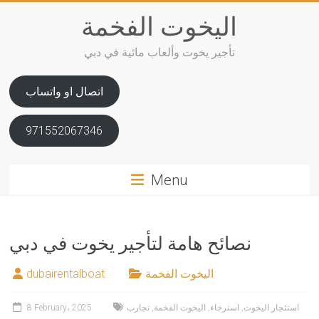
Skip
اليخوت الفخمة
to
content
تأجير يخوت وألعاب مائية في دبي
اتصال او واتساب
971552067346
Menu
نصائح هامة لتأجير يخوت في دبي
اليخوت الفخمة
dubairentalboat
استئجار اليخوت
,
استرخاء
,
اليخوت الفخمة
,
تجارب
8 February، 2025