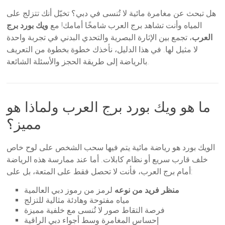
هل تبحث عن مغامرة مائية لا تُنسى في دبي؟ تخيّل أنك تتزلج على
المياه وأنت تشاهد برج العرب شامخًا أمامك! مع
ويك بورد برج
العرب
، تجمع بين الإثارة البصرية والتحدي البدني في تجربة واحدة
لا مثيل لها. في هذا الدليل، نأخذك خطوة بخطوة من التعريف
بالرياضة إلى طريقة الحجز والأسئلة الشائعة.
ما هو ويك بورد برج العرب ولماذا هو
مميز؟
الويك بورد هو رياضة مائية يتم فيها سحب الشخص على لوح خاص
خلف قارب سريع أو نظام كابلات. أما عند ممارسة هذه الرياضة
أمام برج العرب، فأنت لا تحصل فقط على المتعة، بل على:
منظر فريد من نوعه
لرمز من رموز دبي العالمية
مياه مفتوحة وهادئة مثالية للتزلج
فرصة التقاط صور لا تُنسى مع خلفية مميزة
إحساس المغامرة وسط أجواء دبي الراقية