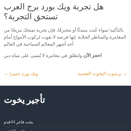
هل تجربة ويك بورد برج العرب
تستحق التجربة؟
بالتأكيد! سواء كنت مبتدئًا أو محترفًا، فإن تجربة تمنحك مزيجًا من
المغامرة والمناظر الخلابة. إنها فرصة لا تفوت لركوب الأمواج أمام
أحد أشهر المعالم السياحية في العالم.
وانطلق في مغامرة لا تُنسى على مياه دبي.
احجز الآن
→
برشوت اليخوت الفخمه
ويك بورد جميرا
←
تأجير يخوت
يخت فاخر 44قدم