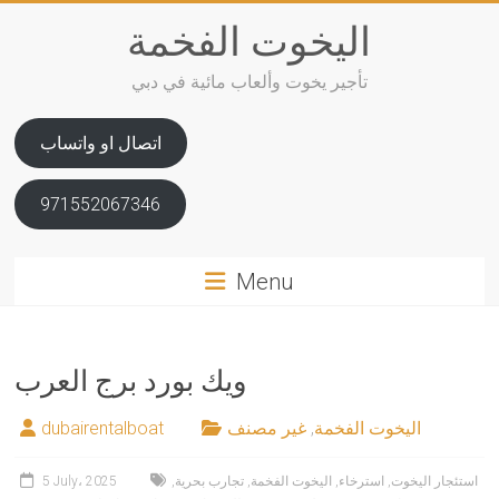
Skip
اليخوت الفخمة
to
content
تأجير يخوت وألعاب مائية في دبي
اتصال او واتساب
971552067346
Menu
ويك بورد برج العرب
اليخوت الفخمة
,
غير مصنف
dubairentalboat
استئجار اليخوت
,
استرخاء
,
اليخوت الفخمة
,
تجارب بحرية
,
5 July، 2025