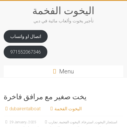
Skip
اليخوت الفخمة
to
content
تأجير يخوت وألعاب مائية في دبي
اتصال او واتساب
971552067346
Menu
يخت صغير مع مرافق فاخرة
اليخوت الفخمة
dubairentalboat
استئجار اليخوت
,
استرخاء
,
اليخوت الفخمة
,
تجارب
29 January، 2025