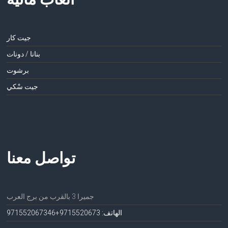
جيت كار
بنانا / دونات
برشوت
جيت سْكي
تواصل معنا
جميرا 3 بالقرب من برج العرب
الهاتف: 971552067
3+971552067346