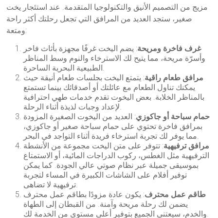
مزيج من التصميم الأنيق والتكنولوجيا المتقدمة. عند استئجار يخت
صغير، ستجد العديد من المرافق التي تجعل رحلتك أكثر راحة
ومتعة:
غرف فاخرة ومريحة
: يضم اليخت غرفًا مجهزة بأثاث فاخر
وأسرّة مريحة، مما يتيح لك الاسترخاء والنوم وسط المناظر
الطبيعية البحرية الساحرة.
مرافق طعام راقية
: يتمتع اليخت بجلسات طعام أنيقة حيث
يمكنك تناول الطعام مع عائلتك أو أصدقائك بينما تستمتع
بالمناظر الخلابة. بعض اليخوت تقدم خدمات طهي احترافية
لإعداد وجبات لذيذة أثناء الرحلة.
حمام سباحة أو جاكوزي
: العديد من اليخوت الصغيرة المزودة
بمرافق فاخرة تحتوي على حمام سباحة صغير أو جاكوزي،
مما يوفر لك تجربة استرخاء فريدة أثناء التواجد في البحر.
مرافق ترفيهية
: تتوفر على متن اليخت مجموعة من الأنشطة
الترفيهية مثل الغطس، ركوب الدراجات المائية، أو الاستمتاع
بموسيقى جميلة عبر نظام صوتي عالي الجودة. كما يمكن
توفير أفلام على الشاشات الكبيرة في المساء لتجربة
ترفيهية لا تضاهى.
طاقم عمل محترف
: يكون عادة مزودًا بطاقم عمل محترف
يضمن لك رحلة مريحة وآمنة. من القبطان إلى الطهاة
والخدم، سيعتني الجميع بتوفير أعلى مستوى من الخدمة لك.