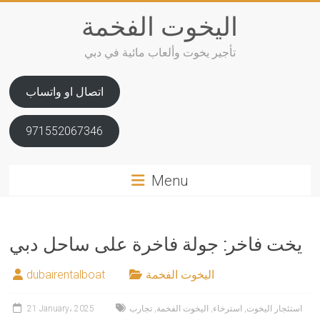
Skip
اليخوت الفخمة
to
content
تأجير يخوت وألعاب مائية في دبي
اتصال او واتساب
971552067346
Menu
يخت فاخر: جولة فاخرة على ساحل دبي
اليخوت الفخمة
dubairentalboat
استئجار اليخوت
,
استرخاء
,
اليخوت الفخمة
,
تجارب
21 January، 2025