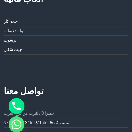
جيت كار
بنانا / دونات
برشوت
جيت سْكي
تواصل معنا
جميرا 3 بالقرب من برج العرب
الهاتف: 971552067
3+971552067346