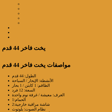
بنانا / دونات
جيت كار
جيت سْكي
برشوت
ويك بورد
رحلة صيد السمك
تنظيم اعياد الميلاد والمناسبات
تواصل معنا
يخت فاخر 44 قدم
مواصفات يخت فاخر 44 قدم
الطول: 44 قدم
الأنشطة: الإبحار / السباحة
الطاقم: 1 كابتن / 1 بحار
السعة: 12 فرد
الغرف: معيشة / غرفة نوم واحدة
الحمام:1
شاشة مراقبة خارجية:2
نظام الصوت: بلوتوث