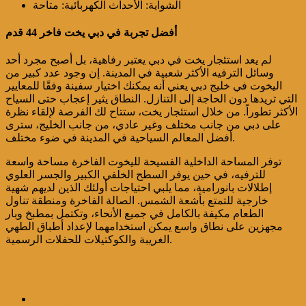
الشواية: الأحداث الكهربائية: متاحة
أفضل تجربة في دبي يخت فاخر 44 قدم
لم يعد استئجار يخت في دبي يعتبر رفاهية، بل أصبح مجرد أحد
وسائل الترفيه الأكثر شعبية في المدينة. إن وجود عدد كبير من
اليخوت في خليج دبي يعني أنه يمكنك اختيار سفينة وفقًا للمعايير
التي تريدها دون الحاجة إلى التنازل. النطاق يثير إعجاب حتى السياح
الأكثر تطوراً. من خلال استئجار يخت، ستتاح لك الفرصة لإلقاء نظرة
على دبي من جانب مختلف وغير عادي، من جانب الخليج، سترى
أفضل المعالم السياحية في المدينة في ضوء مختلف.
توفر المساحة الداخلية الفسيحة لليخوت الفاخرة مساحة واسعة
للترفيه، في حين يوفر السطح الخلفي الكبير والجسر العلوي
إطلالات بانورامية، مما يلبي احتياجات أولئك الذين لديهم شهية
خارجية للتمتع بأشعة الشمس. الصالة الفاخرة ومنطقة تناول
الطعام مكيفة بالكامل في جميع الأنحاء، وتكتمل بمطبخ وبار
مجهزين على نطاق واسع يمكن استخدامهما لإعداد أطباق الطهي
الغريبة والكوكتيلات للحفلات الرسمية.
تأجير يخوت
يخت فاخر 44قدم